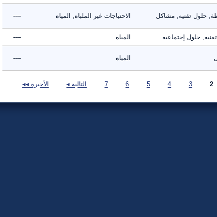
 حلول تقنيه, مشاكل
الاحتياجات غير الملباه, المياه
----
ه, حلول إجتماعيه
المياه
----
المياه
----
3
4
5
6
7
التالية ◂
الأخيرة ◂◂