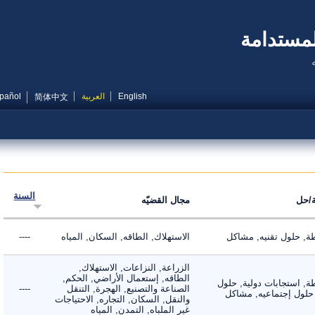
مستدامة
English
العربية
Español
简体中文
السنة
ل
مجال القضيّه
 حلول تقنيه, مشاكل
الاستهلاك, الطاقه, السكان, المياه
----
الزراعة, النزاعات, الاستهلاك,
الطاقه, إستعمال الأراضي, الحكم,
 استجابات دولية, حلول
الصناعة والتصنيع, الهجرة, التنقل
----
لول إجتماعيه, مشاكل
والنقل, السكان, التجاره, الاحتياجات
غير الملباه, التمدن, المياه