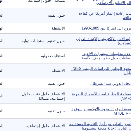
مشاكل, حلول إجتماعيه
ال
لم الانعاش الاجتماعي
يب إعادة إعمار أمريكا عن كفاءة
حلول تقنيه
ال
طاقة
زوح الى اميركا بين 1985-1990
الأنشطة
ال
ابة الأمن الإلكتروني (الإتحاد الدولي
حلول تقنيه, استجابات دولية
الص
اتصالات)
عدة معلومات مؤشرات الألفية-
استجابات دولية
ال
صاءات حول تطور هدف الألفية
المعهد الوطني للدراسات البيبئية NIES-
الأنشطة
الص
يابان
اتحاد الدولي ضد السرطان
حلول تقنيه
ال
مصلحة الوطنية لصيد الأسماك البحرية
الأنشطة, حلول تقنيه, حلول
الم
إجتماعيه, مشاكل
عية الوقود المزود بالاوكسجين - وقود
حلول تقنيه
الت
MTBE RF
قيق التعليم من أجل التنمية المستدامة
الأنشطة, حلول إجتماعيه
الس
 اليابان : حالة مدينة نيشينوميا