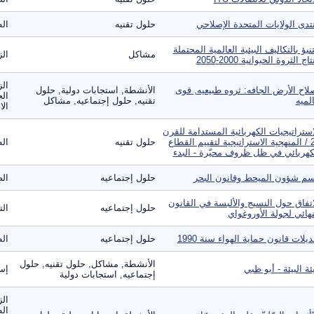
تدى الولايات المتحدة الإصلاحي
حلول تقنيه
ال
تنبؤ بالتكاليف البيئية العالمية المحتملة
مشاكل
الز
تاج الثروة الحيوانية 2000-2050
الز
لاح الأرض الجافه: ثروه طبيعيه, قوى
الأنشطة, استجابات دولية, حلول
الح
لميه
تقنيه, حلول إجتماعيه, مشاكل
الا
استراتيجيات الكهربائية المستدامة للقرن
21 / المنهجية الاستراتيجية لتقييم القطاع
حلول تقنيه
ال
كهربائي في ظل ظروف محيّرة - البدء
م شؤون الميحط وقانون البحر
حلول إجتماعيه
الص
اتفاق حول النسيج والألبسة في القانون
حلول إجتماعيه
الت
نهائي لجولة الأوروغواي
ديلات قانون حماية الهواء سنة 1990
حلول إجتماعيه
ال
الأنشطة, مشاكل, حلول تقنيه, حلول
ئة البيئة - أبو ظبي
إست
إجتماعيه, استجابات دولية
الز
ال