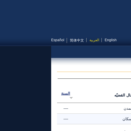
English
العربية
Español
简体中文
السنة
ال القضيّه
تمدن
----
سكان
----