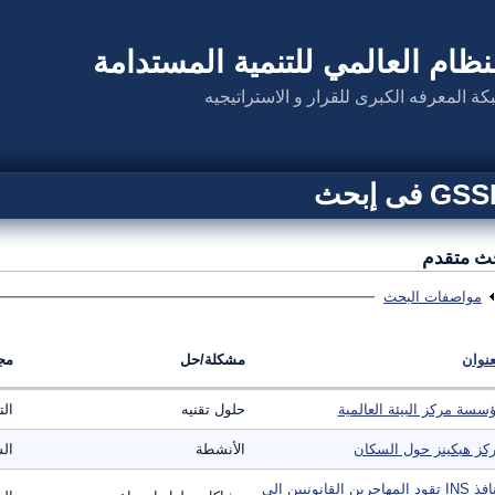
نظام العالمي للتنمية المستدامة
كة المعرفه الكبرى للقرار و الاستراتيجيه
G فى إبحث
ث متقدم
عرض
مواصفات البحث
عنوان
مشكلة/حل
مج
سسة مركز البيئة العالمية
حلول تقنيه
ال
كز هبكينز حول السكان
الأنشطة
ال
منافذ INS تقود المهاجرين القانونيين الى