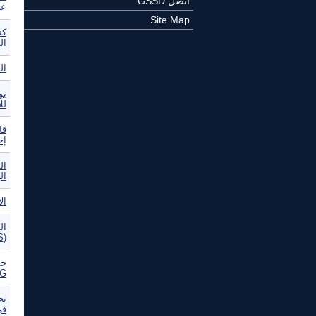
اتصل GSSD
عا
Site Map
كت
ال
الن
بو
لل
قا
إح
ال
ال
ال
(NMFS)
جم
G
تح
في