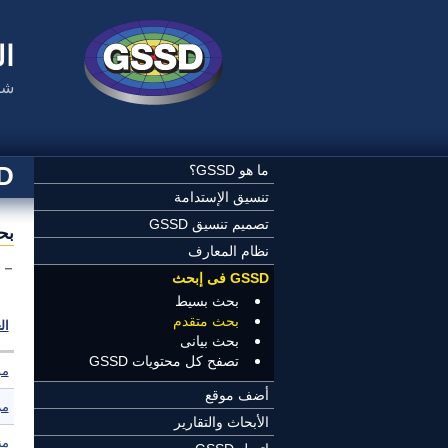
تجاوز إلى المحتوى الرئيسي
ال
شب
SSD
ما هو GSSD؟
تنسيق الإستدامة
تصميم تنسيق GSSD
بح
نظام المعارف
GSSD فى إبحث
بحث بسيط
بحث متقدم
ال
بحث بيانى
تصفح كل محتويات GSSD
مؤ
أضف موقع
مر
الأبحاث والتقارير