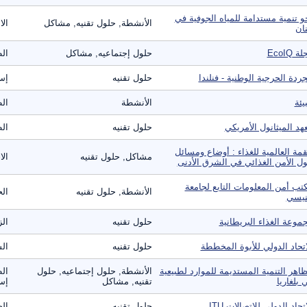
و تنمية مستدامة للمياه الجوفية في
الأنشطة, حلول تقنيه, مشاكل
الا
نان
ة EcoIQ
حلول إجتماعيه, مشاكل
ال
جردة الحرجية الوطنية - فنلندا
حلول تقنيه
إس
بيئة
الأنشطة
الط
هد الميثانول الأمريكي
حلول تقنيه
الط
قمة العالمية للغذاء : أوضاع ومسائل
مشاكل, حلول تقنيه
الا
ل الأمن الغذائي في الشرق الأدنى
تب أمن المعلومات التابع لجامعة
الأنشطة, حلول تقنيه
الح
نيسي
موعة الغذاء البريطانية
حلول تقنيه
الز
اتحاد الدولي للأبوة المخططة
حلول تقنيه
ال
اهر التنمية المستديمة للموارد لطبيعية
الأنشطة, حلول إجتماعيه, حلول
الط
 بلغاريا
تقنيه, مشاكل
إست
اتحاد الدولي للاتصالات ITU
حلول تقنيه
الص