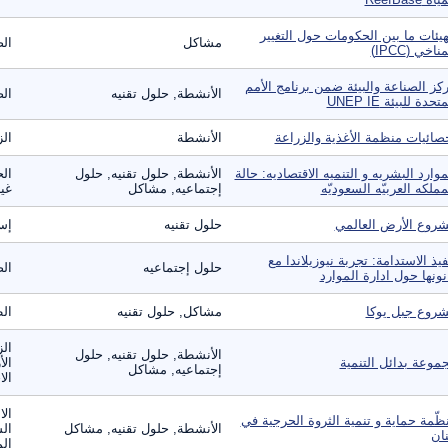
هيئات ما بين الحكومات حول التغيير
مشاكل
الص
ناخي (IPCC)
كز الصناعة والبيئة ضمن برنامج الأمم
الأنشطة, حلول تقنيه
الص
تحدة للبيئة UNEP IE
صائيات منظمة الأغذية والزراعة
الأنشطة
الز
موارد البشريه و التنميه الاقتصاديه: حالة
الأنشطة, حلول تقنيه, حلول
الح
مملكه العربيّه السعوديّه
إجتماعيه, مشاكل
غير
روع الأرض العالمي
حلول تقنيه
إس
فيذ الاستدامة: تجربة نيوزيلاندا مع
حلول إجتماعيه
الص
نونها حول ادارة الموارد
روع جبل يوكا
مشاكل, حلول تقنيه
ال
الز
الأنشطة, حلول تقنيه, حلول
موعة بدائل التنمية
الأ
إجتماعيه, مشاكل
الا
ال
ظّمة حماية و تنمية الثروة الحرجية في
الأنشطة, حلول تقنيه, مشاكل
الس
نان
الم