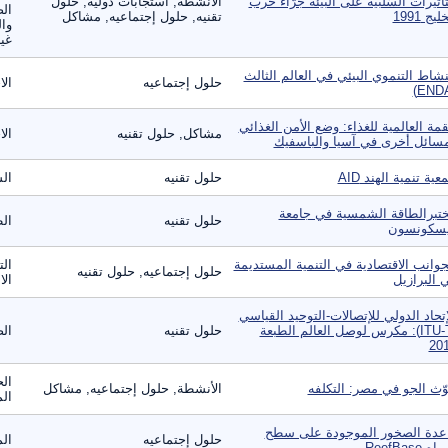
تّأثيرات السّلبيّه على البيئه جرّاء حرب
الأنشطة, استجابات دولية, حلول
الص
ليج 1991
تقنيه, حلول إجتماعيه, مشاكل
وال
غير
نشاط التنموي البيئي في العالم الثالث
حلول إجتماعيه
الا
قمة العالمية للغذاء: وضع الأمن الغذائي
مشاكل, حلول تقنيه
الا
سائل أخرى في آسيا والباسفيك
عية تنمية الهند AID
حلول تقنيه
ال
تبرالطاقة الشمسية في جامعة
حلول تقنيه
ال
سكونسون
جوانب الاقتصادية في التنمية المستديمة
الت
حلول إجتماعيه, حلول تقنيه
 البرازيل
الا
إتحاد الدولي للإتصالات-التوحيد القياسي
(ITU-T): مكرس لوصل العالم الطبعة
حلول تقنيه
الص
20
الح
وّث الجو في مصر: التكلفه
الأنشطة, حلول إجتماعيه, مشاكل
الم
عدة الصخور الموجودة على سطح
حلول إجتماعيه
الم
اه ReefBase