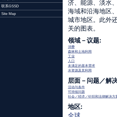
济、能源、淡水
联系GSSD
海域和沿海地区
Site Map
城市地区。此外
关的图表。
领域－议题:
消费
森林和土地利用
工业
人口
未满足的基本需求
水资源及其利用
层面－问题／解决
活动与条件
可持续问题
社会／经济／针织和法律解决方
地区:
全球