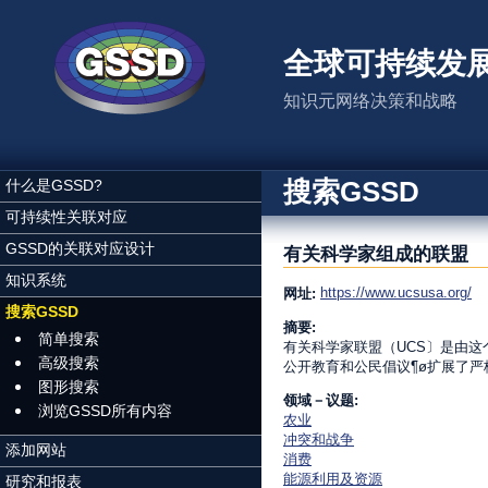
跳转到主要内容
全球可持续发
知识元网络决策和战略
搜索GSSD
什么是GSSD?
可持续性关联对应
GSSD的关联对应设计
有关科学家组成的联盟
知识系统
https://www.ucsusa.org/
网址:
搜索GSSD
摘要:
简单搜索
有关科学家联盟（UCS〕是由这
高级搜索
公开教育和公民倡议¶ø扩展了
图形搜索
领域－议题:
浏览GSSD所有内容
农业
冲突和战争
添加网站
消费
能源利用及资源
研究和报表