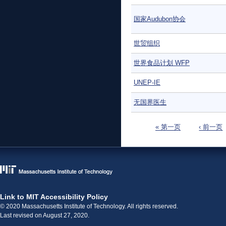
国家Audubon协会
世贸组织
世界食品计划 WFP
UNEP-IE
无国界医生
页面
« 第一页
‹ 前一页
Link to MIT Accessibility Policy
© 2020 Massachusetts Institute of Technology. All rights reserved.
Last revised on August 27, 2020.