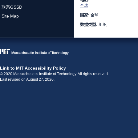
全球
联系GSSD
国家:
全球
Site Map
数据类型:
组织
Link to MIT Accessibility Policy
© 2020 Massachusetts Institute of Technology. All rights reserved.
Last revised on August 27, 2020.