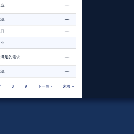
工业
----
能源
----
人口
----
工业
----
未满足的需求
----
能源
----
7
8
9
下一页 ›
末页 »