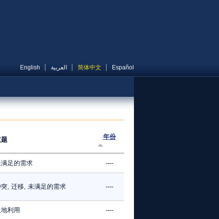
English
العربية
简体中文
Español
年份
议题
未满足的需求
----
突, 迁移, 未满足的需求
----
土地利用
----