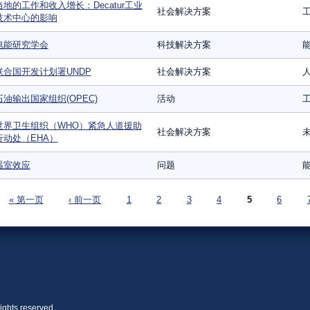
当地的工作和收入增长：Decatur工业
社会解决方案
技术中心的影响
电能研究学会
科技解决方案
联合国开发计划署UNDP
社会解决方案
石油输出国家组织(OPEC)
活动
世界卫生组织（WHO）紧急人道援助
社会解决方案
行动处（EHA）
温室效应
问题
页面
« 第一页
‹ 前一页
1
2
3
4
5
6
ights reserved.