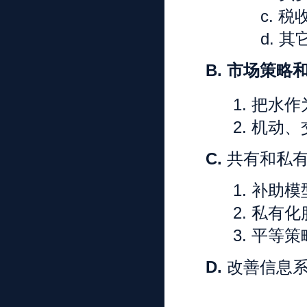
c.
税
d.
其
B.
市场策略
1.
把水作
2.
机动、
C.
共有和私
1.
补助模
2.
私有化
3.
平等策
D.
改善信息