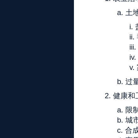
a.
土
i.
ii.
iii
iv
v.
b.
过
2.
健康和
a.
限
b.
城
c.
合