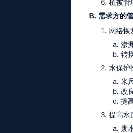
6.
植被管
B.
需求方的
1.
网络恢
a.
渗
b.
转
2.
水保护
a.
米
b.
改
c.
提
3.
提高水
a.
废