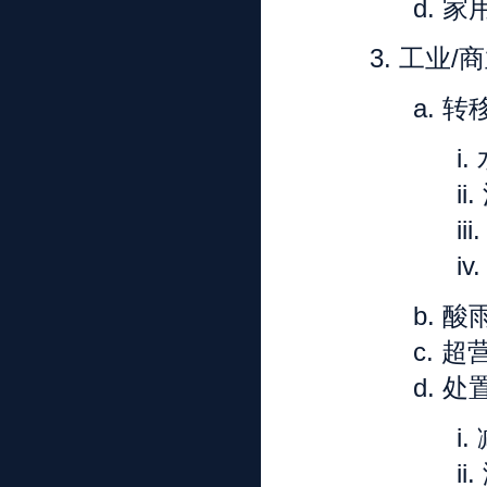
d.
家
3.
工业/
a.
转
i.
ii.
iii
iv
b.
酸
c.
超
d.
处
i.
ii.