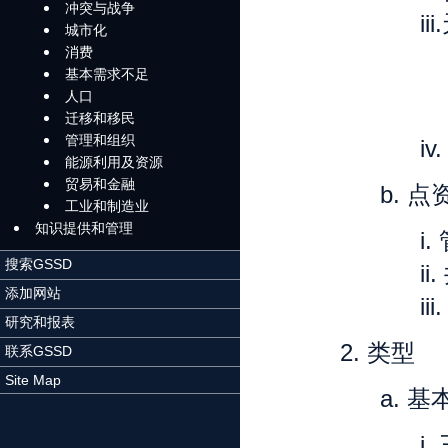
冲突与战争
iii.
城市化
消费
基本需求不足
人口
迁移和移民
管理和组织
iv
能源利用及资源
贸易和金融
b.
点
工业和制造业
知识提供和管理
i.
搜索GSSD
ii.
添加网站
iii
研究和报表
2.
类型
联系GSSD
Site Map
a.
基
i.