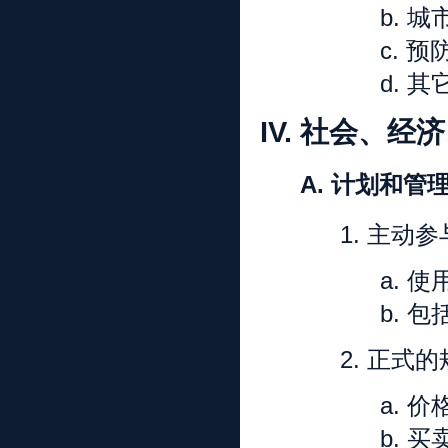
b.
城
c.
预
d.
其
IV.
社会、经济
A.
计划和管
1.
主动参
a.
使
b.
包
2.
正式的
a.
价
b.
买