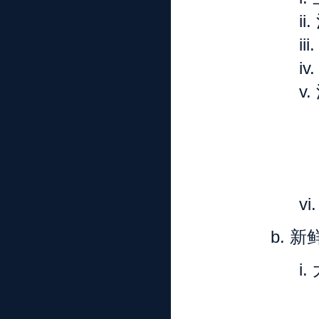
ii.
iii
iv
v.
vi
b.
新
i.