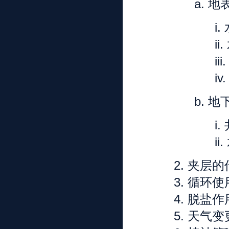
a.
地
i.
ii.
iii
iv
b.
地
i.
ii.
2.
夹层的
3.
循环使
4.
脱盐作
5.
天气变