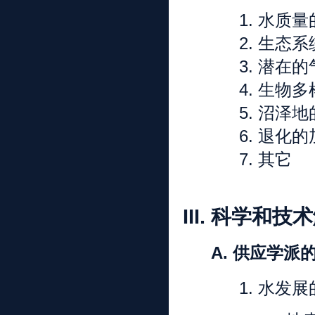
1.
水质量
2.
生态系
3.
潜在的
4.
生物多
5.
沼泽地
6.
退化的
7.
其它
III.
科学和技术
A. 供应学派
1.
水发展