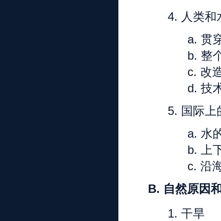
4.
人类和
a.
贯
b.
整
c.
改
d.
技
5.
国际上
a.
水
b.
上
c.
沿
B.
自然原因
1.
干旱