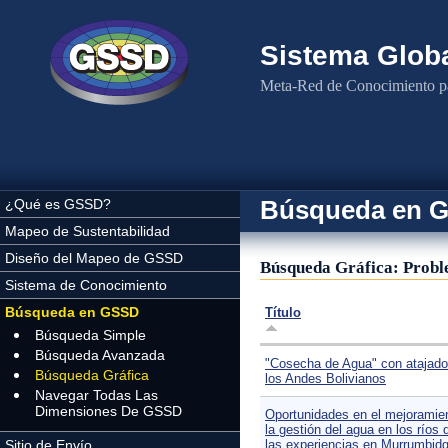
Pasar al contenido principal
Sistema Globa
Meta-Red de Conocimiento pa
Búsqueda en 
¿Qué es GSSD?
Mapeo de Sustentabilidad
Diseño del Mapeo de GSSD
Búsqueda Gráfica: Probl
Sistema de Conocimiento
Búsqueda en GSSD
Título
Búsqueda Simple
Búsqueda Avanzada
"Cosecha de Agua" con atajado
Búsqueda Gráfica
los Andes Bolivianos
Navegar Todas Las
Dimensiones De GSSD
Oportunidades en el mejoramie
la gestión del agua en los ríos
Sitio de Envío
las experiencias en Murrumbid