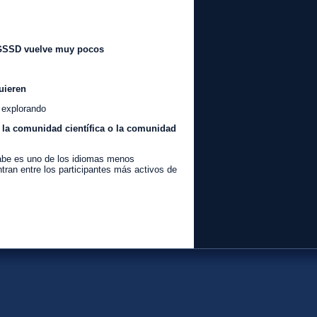
 GSSD vuelve muy pocos
uieren
 explorando
 la comunidad científica o la comunidad
rabe es uno de los idiomas menos
tran entre los participantes más activos de