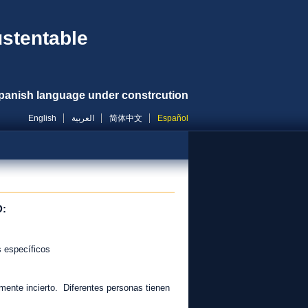
ustentable
panish language under constrcution
English
العربية
简体中文
Español
D:
s específicos
amente incierto. Diferentes personas tienen