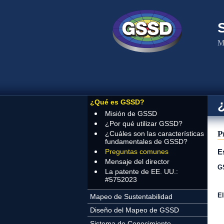
Pasar al contenido principal
Me
¿Qué es GSSD?
Misión de GSSD
¿Por qué utilizar GSSD?
P
¿Cuáles son las características
fundamentales de GSSD?
Preguntas comunes
E
Mensaje del director
GS
La patente de EE. UU.:
#5752023
El
Mapeo de Sustentabilidad
Diseño del Mapeo de GSSD
Sistema de Conocimiento