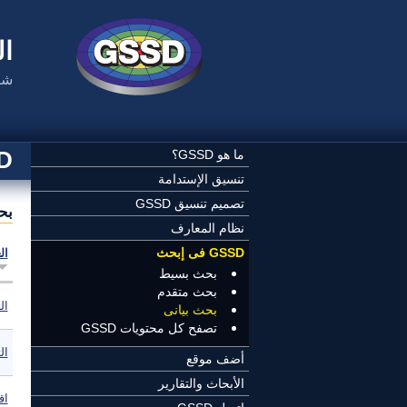
تجاوز إلى المحتوى الرئيسي
ال
شب
SSD
ما هو GSSD؟
تنسيق الإستدامة
تصميم تنسيق GSSD
بح
نظام المعارف
GSSD فى إبحث
ال
بحث بسيط
بحث متقدم
ال
بحث بيانى
تصفح كل محتويات GSSD
ال
أضف موقع
الأبحاث والتقارير
اق