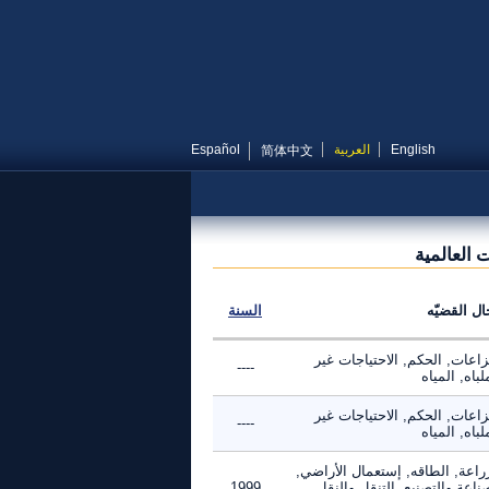
English
العربية
Español
简体中文
 العالمية
ال القضيّه
السنة
زاعات, الحكم, الاحتياجات غير
----
لباه, المياه
زاعات, الحكم, الاحتياجات غير
----
لباه, المياه
راعة, الطاقه, إستعمال الأراضي,
ناعة والتصنيع, التنقل والنقل,
1999