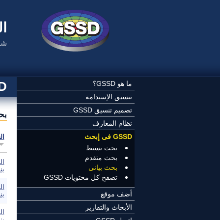
تجاوز إلى المحتوى الرئيسي
ال
شب
SSD
ما هو GSSD؟
تنسيق الإستدامة
تصميم تنسيق GSSD
بح
نظام المعارف
GSSD فى إبحث
ال
بحث بسيط
بحث متقدم
ال
بحث بيانى
ين
تصفح كل محتويات GSSD
ال
أضف موقع
ين
الأبحاث والتقارير
ال
ين