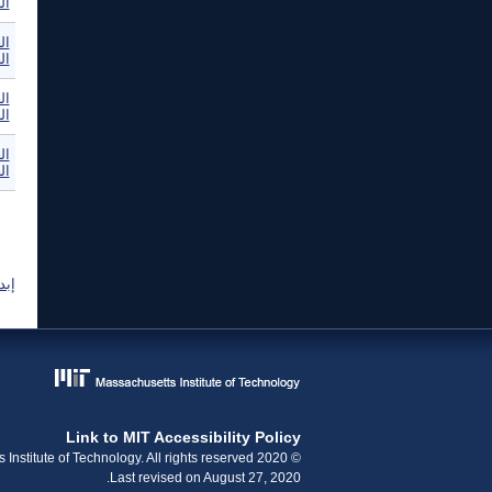
ال
ال
ال
ال
ال
ال
ال
ال
إبد
Link to MIT Accessibility Policy
© 2020 Massachusetts Institute of Technology. All rights reserved.
Last revised on August 27, 2020.