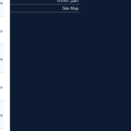
اتصل GSSD
وص
Site Map
وص
وص
وص
وص