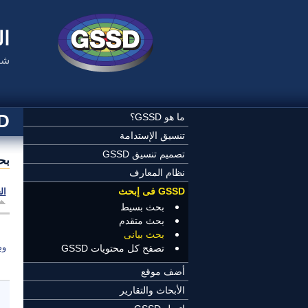
تجاوز إلى المحتوى الرئيسي
ال
شب
SSD
ما هو GSSD؟
تنسيق الإستدامة
تصميم تنسيق GSSD
بح
نظام المعارف
GSSD فى إبحث
ال
بحث بسيط
بحث متقدم
بحث بيانى
وص
تصفح كل محتويات GSSD
أضف موقع
الأبحاث والتقارير