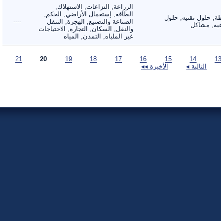
الزراعة, النزاعات, الاستهلاك,
الطاقه, إستعمال الأراضي, الحكم,
 حلول تقنيه, حلول
الصناعة والتصنيع, الهجرة, التنقل
----
, مشاكل
والنقل, السكان, التجاره, الاحتياجات
غير الملباه, التمدن, المياه
21
20
19
18
17
16
15
14
التالية ◂
الأخيرة ◂◂