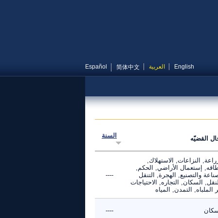
English
العربية
Español
简体中文
السنة
ال القضيّه
راعة, النزاعات, الاستهلاك,
طاقه, إستعمال الأراضي, الحكم,
ناعة والتصنيع, الهجرة, التنقل
----
نقل, السكان, التجاره, الاحتياجات
 الملباه, التمدن, المياه
سكان
----