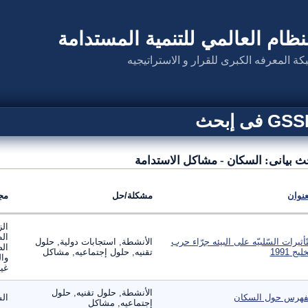
نظام العالمي للتنمية المستدامة
كة المعرفه الكبرى للقرار و الاستراتيجيه
G فى إبحث
ث بيانى: السكان - مشاكل الاستدامة
عنوان
مشكلة/حل
مج
الز
ال
تّأثيرات السّلبيّه على البيئه جرّاء حرب
الأنشطة, استجابات دولية, حلول
الص
ليج 1991
تقنيه, حلول إجتماعيه, مشاكل
وال
غير
الأنشطة, حلول تقنيه, حلول
فهرس حول السكان
ال
إجتماعيه, مشاكل