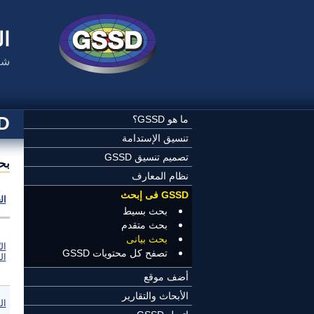
تجاوز إلى المحتوى الرئيسي
ال
شب
SSD
ما هو GSSD؟
تنسيق الإستدامة
تصميم تنسيق GSSD
بح
نظام المعارف
GSSD فى إبحث
ال
بحث بسيط
بحث متقدم
بحث بيانى
ال
تصفح كل محتويات GSSD
الخ
أضف موقع
الأبحاث والتقارير
ال