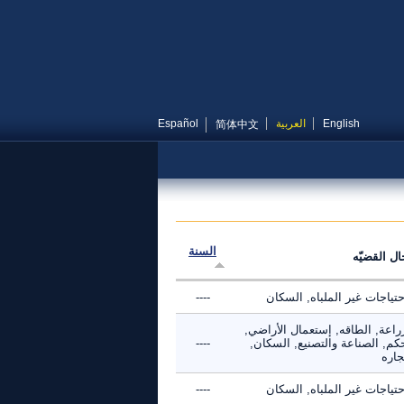
English
العربية
Español
简体中文
السنة
ال القضيّه
حتياجات غير الملباه, السكان
----
راعة, الطاقه, إستعمال الأراضي,
كم, الصناعة والتصنيع, السكان,
----
جاره
حتياجات غير الملباه, السكان
----