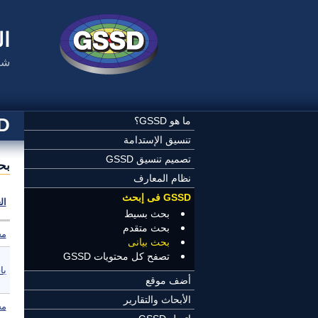
تجاوز إلى المحتوى الرئيسي
ال
شب
SSD
ما هو GSSD؟
تنسيق الإستدامة
تصميم تنسيق GSSD
بح
نظام المعارف
GSSD فى إبحث
ال
بحث بسيط
بحث متقدم
مج
بحث بيانى
تصفح كل محتويات GSSD
با
أضف موقع
الأبحاث والتقارير
مج