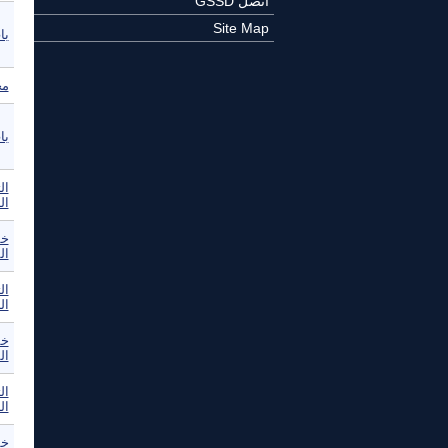
اتصل GSSD
Site Map
با
مج
با
ال
خم
ال
ال
خم
ال
ال
خم