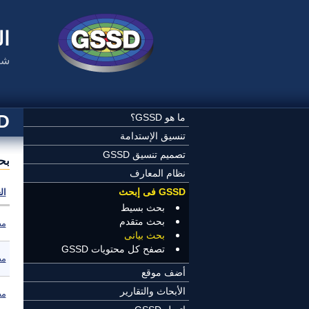
تجاوز إلى المحتوى الرئيسي
ال
شب
SSD
ما هو GSSD؟
تنسيق الإستدامة
تصميم تنسيق GSSD
بح
نظام المعارف
GSSD فى إبحث
ال
بحث بسيط
بحث متقدم
مص
بحث بيانى
تصفح كل محتويات GSSD
مص
أضف موقع
الأبحاث والتقارير
مص