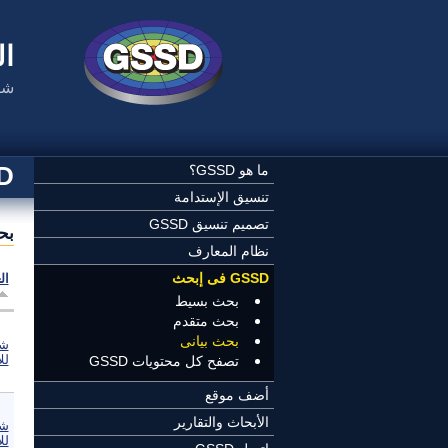
تجاوز إلى المحتوى الرئيسي
ال
شب
SSD
ما هو GSSD؟
تنسيق الإستدامة
تصميم تنسيق GSSD
بح
نظام المعارف
GSSD فى إبحث
ال
بحث بسيط
بحث متقدم
بحث بيانى
شب
لل
تصفح كل محتويات GSSD
أضف موقع
الأبحاث والتقارير
شب
لل