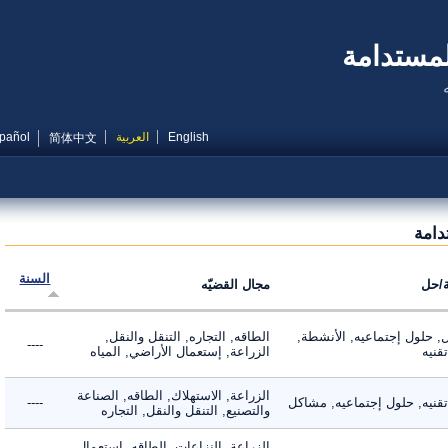
مستدامة
English
العربية
Español
简体中文
مة
السنة
ل
مجال القضيّه
لول إجتماعيه, الأنشطة,
الطاقه, التجاره, التنقل والنقل,
----
ه
الزراعة, إستعمال الأراضي, المياه
الزراعة, الاستهلاك, الطاقه, الصناعة
يه, حلول إجتماعيه, مشاكل
----
والتصنيع, التنقل والنقل, التجاره
الزراعة, النزاعات, الطاقه, إستعمال