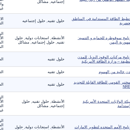
إجتماعيه, مشاكل
وال
غير
طيط الطاقة المستدامة في المناطق
الا
حلول تقنيه, حلول إجتماعيه
حضرية
ال
الز
نامج سوقوطره للحمايه و التنميه:
الأنشطة, استجابات دولية, حلول
الأ
هورية اليمن
تقنيه, حلول إجتماعيه, مشاكل
الس
الم
نامج مركبات الوقود البديل للمدن
حلول تقنيه
الط
نظيفة – وزارة الطاقة الأمريكية
ن خالية من الهموم
حلول تقنيه
الت
مختبر القومي للطاقة القابلة للتجديد
حلول تقنيه
الط
NRE
الز
كة الولايات المتحدة الأمريكية
الأنشطة, حلول تقنيه, حلول
الأ
إستدامة
إجتماعيه, مشاكل
الت
غير
الز
ال
نامج الأمم المتحده لتطوير الامارات
الأنشطة, استجابات دولية, حلول
الص