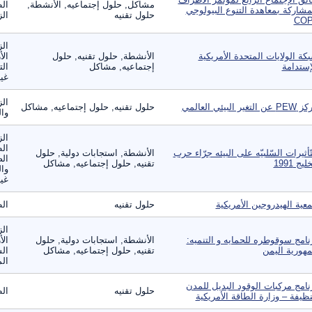
مشاكل, حلول إجتماعيه, الأنشطة,
الط
مشاركة بمعاهدة التنوع البيولوجي
حلول تقنيه
الز
CO‏
الز
كة الولايات المتحدة الأمريكية
الأنشطة, حلول تقنيه, حلول
الأ
إستدامة
إجتماعيه, مشاكل
الت
غير
الز
عن التغير البيئي العالمي
حلول تقنيه, حلول إجتماعيه, مشاكل
وال
الز
ال
تّأثيرات السّلبيّه على البيئه جرّاء حرب
الأنشطة, استجابات دولية, حلول
الص
ليج 1991
تقنيه, حلول إجتماعيه, مشاكل
وال
غير
عية الهيدروجين الأمريكية
حلول تقنيه
الط
الز
نامج سوقوطره للحمايه و التنميه:
الأنشطة, استجابات دولية, حلول
الأ
هورية اليمن
تقنيه, حلول إجتماعيه, مشاكل
الس
الم
نامج مركبات الوقود البديل للمدن
حلول تقنيه
الط
نظيفة – وزارة الطاقة الأمريكية