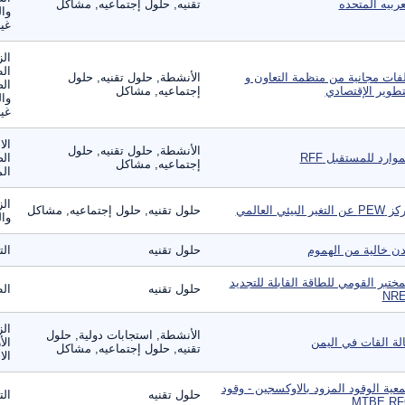
عربيه المتحده
تقنيه, حلول إجتماعيه, مشاكل
وال
غير
الز
ال
فات مجانية من منظمة التعاون و
الأنشطة, حلول تقنيه, حلول
الص
تطوير الإقتصادي
إجتماعيه, مشاكل
وال
غير
الا
الأنشطة, حلول تقنيه, حلول
موارد للمستقبل RFF
الص
إجتماعيه, مشاكل
الم
الز
عن التغير البيئي العالمي
حلول تقنيه, حلول إجتماعيه, مشاكل
وال
ن خالية من الهموم
حلول تقنيه
الت
مختبر القومي للطاقة القابلة للتجديد
حلول تقنيه
الط
NRE
الز
الأنشطة, استجابات دولية, حلول
لة القات في اليمن
الأ
تقنيه, حلول إجتماعيه, مشاكل
الا
عية الوقود المزود بالاوكسجين - وقود
حلول تقنيه
الت
MTBE RF