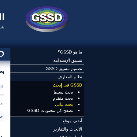
تجاوز إلى المحتوى الرئيسي
ال
شب
SSD
ما هو GSSD؟
تنسيق الإستدامة
تصميم تنسيق GSSD
بح
نظام المعارف
GSSD فى إبحث
ال
بحث بسيط
بحث متقدم
جم
بحث بيانى
تصفح كل محتويات GSSD
جم
أضف موقع
الأبحاث والتقارير
هي