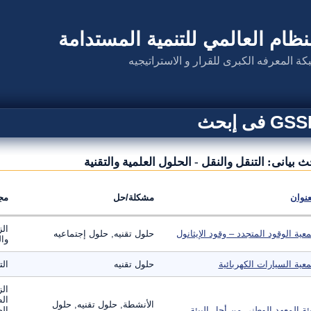
نظام العالمي للتنمية المستدامة
كة المعرفه الكبرى للقرار و الاستراتيجيه
G فى إبحث
ث بيانى: التنقل والنقل - الحلول العلمية والتقنية
عنوان
مشكلة/حل
مج
الز
عية الوقود المتجدد – وقود الإيثانول
حلول تقنيه, حلول إجتماعيه
وال
عية السيارات الكهربائية
حلول تقنيه
الت
الز
ال
الأنشطة, حلول تقنيه, حلول
ئة المعهد الوطني من أجل البيئة
الص