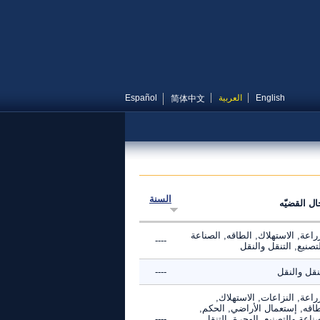
English
العربية
Español
简体中文
السنة
ال القضيّه
راعة, الاستهلاك, الطاقه, الصناعة
----
تصنيع, التنقل والنقل
نقل والنقل
----
راعة, النزاعات, الاستهلاك,
طاقه, إستعمال الأراضي, الحكم,
ناعة والتصنيع, الهجرة, التنقل
----