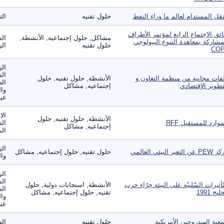
نقل المستدام لعالم ما وراء النفط
حلول تقنيه
الت
ائق الإجتماع الرابع لمؤتمر الأطراف
مشاكل, حلول إجتماعيه, الأنشطة,
الط
مشاركة بمعاهدة التنوع البيولوجي
حلول تقنيه
الز
CO‏
الز
ال
فات مجانية من منظمة التعاون و
الأنشطة, حلول تقنيه, حلول
الص
تطوير الإقتصادي
إجتماعيه, مشاكل
وال
غير
الا
الأنشطة, حلول تقنيه, حلول
موارد للمستقبل RFF
الص
إجتماعيه, مشاكل
الم
الز
عن التغير البيئي العالمي
حلول تقنيه, حلول إجتماعيه, مشاكل
وال
الز
ال
تّأثيرات السّلبيّه على البيئه جرّاء حرب
الأنشطة, استجابات دولية, حلول
الص
ليج 1991
تقنيه, حلول إجتماعيه, مشاكل
وال
غير
عية الهيدروجين الأمريكية
حلول تقنيه
الط