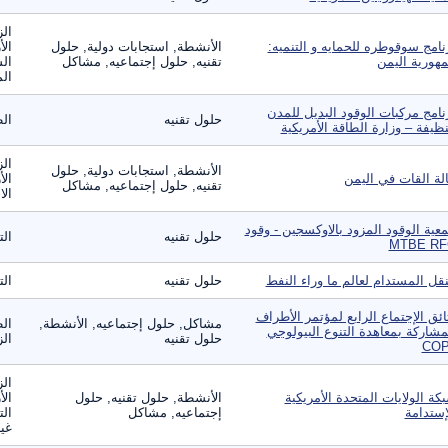
الز
نامج سوقوطره للحمايه و التنميه:
الأنشطة, استجابات دولية, حلول
الأ
هورية اليمن
تقنيه, حلول إجتماعيه, مشاكل
الس
الم
نامج مركبات الوقود البديل للمدن
حلول تقنيه
الط
نظيفة – وزارة الطاقة الأمريكية
الز
الأنشطة, استجابات دولية, حلول
لة القات في اليمن
الأ
تقنيه, حلول إجتماعيه, مشاكل
الا
عية الوقود المزود بالاوكسجين - وقود
حلول تقنيه
الت
MTBE RF
نقل المستدام لعالم ما وراء النفط
حلول تقنيه
الت
ائق الإجتماع الرابع لمؤتمر الأطراف
مشاكل, حلول إجتماعيه, الأنشطة,
الط
مشاركة بمعاهدة التنوع البيولوجي
حلول تقنيه
الز
CO‏
الز
كة الولايات المتحدة الأمريكية
الأنشطة, حلول تقنيه, حلول
الأ
إستدامة
إجتماعيه, مشاكل
الت
غير