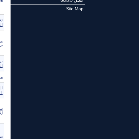
اتصل GSSD
Site Map
تخ
ال
بر
جم
بر
ال
مد
ال
L
شب
لل
بر