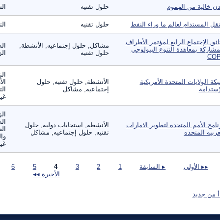
ن خالية من الهموم
حلول تقنيه
الت
نقل المستدام لعالم ما وراء النفط
حلول تقنيه
الت
ائق الإجتماع الرابع لمؤتمر الأطراف
مشاكل, حلول إجتماعيه, الأنشطة,
الط
مشاركة بمعاهدة التنوع البيولوجي
حلول تقنيه
الز
CO‏
الز
كة الولايات المتحدة الأمريكية
الأنشطة, حلول تقنيه, حلول
الأ
إستدامة
إجتماعيه, مشاكل
الت
غير
الز
ال
نامج الأمم المتحده لتطوير الامارات
الأنشطة, استجابات دولية, حلول
الص
عربيه المتحده
تقنيه, حلول إجتماعيه, مشاكل
وال
غير
صفحات
▸▸ الأولى
▸ السابقة
1
2
3
4
5
6
الأخيرة ◂◂
أ من جديد