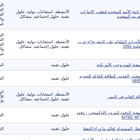
الز
ال
نامج الأمم المتحده لتطوير الامارات
الأنشطة, استجابات دولية, حلول
الص
عربيه المتحده
تقنيه, حلول إجتماعيه, مشاكل
وال
غير
الز
ال
تّأثيرات السّلبيّه على البيئه جرّاء حرب
الأنشطة, استجابات دولية, حلول
الص
ليج 1991
تقنيه, حلول إجتماعيه, مشاكل
وال
غير
عية الهيدروجين الأمريكية
حلول تقنيه
الط
مختبر القومي للطاقة القابلة للتجديد
حلول تقنيه
الط
NRE
الز
الأنشطة, استجابات دولية, حلول
لة القات في اليمن
الأ
تقنيه, حلول إجتماعيه, مشاكل
الا
عية الوقود المزود بالاوكسجين - وقود
حلول تقنيه
الت
MTBE RF
نقل المستدام لعالم ما وراء النفط
حلول تقنيه
الت
ائق الإجتماع الرابع لمؤتمر الأطراف