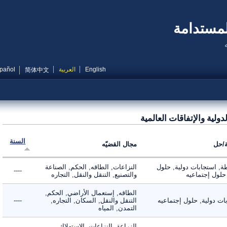
مستدامة
English
العربية
Español
简体中文
ية والإتفاقات العالمية
السنة
ل
مجال القضيّه
 استجابات دولية, حلول
النزاعات, الطاقه, الحكم, الصناعة
----
ول إجتماعيه
والتصنيع, التنقل والنقل, التجاره
الطاقه, إستعمال الأراضي, الحكم,
دولية, حلول إجتماعيه
التنقل والنقل, السكان, التجاره,
----
التمدن, المياه
الزراعة, النزاعات, الاستهلاك,