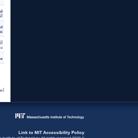
قص
ال
في
تصن
ال
دي
مر
ال
إبد
Link to MIT Accessibility Policy