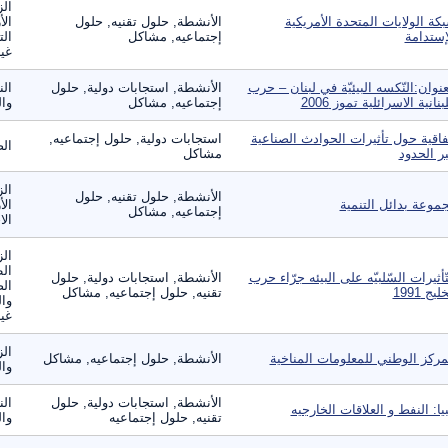
الز
كة الولايات المتحدة الأمريكية
الأنشطة, حلول تقنيه, حلول
الأ
إستدامة
إجتماعيه, مشاكل
الت
غير
عنوان:النّكسه البيئيّة في لبنان – حرب
الأنشطة, استجابات دولية, حلول
الن
لبنانية الاسرائلية تموز 2006
إجتماعيه, مشاكل
وال
فاقية حول تأثيرات الحوادث الصناعية
استجابات دولية, حلول إجتماعيه,
الص
ر الحدود
مشاكل
الز
الأنشطة, حلول تقنيه, حلول
موعة بدائل التنمية
الأ
إجتماعيه, مشاكل
الا
الز
ال
تّأثيرات السّلبيّه على البيئه جرّاء حرب
الأنشطة, استجابات دولية, حلول
الص
ليج 1991
تقنيه, حلول إجتماعيه, مشاكل
وال
غير
الز
مركز الوطني للمعلومات المناخية
الأنشطة, حلول إجتماعيه, مشاكل
وال
الأنشطة, استجابات دولية, حلول
الن
بيا: النفط و العلاقات الخارجيه
تقنيه, حلول إجتماعيه
وال