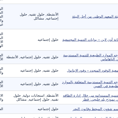
الز
ال
الأنشطة, حلول تقنيه, حلول
ئة المعهد الوطني من أجل البيئة
الص
إجتماعيه, مشاكل
وال
غير
الت
الم
انة أون لاين – بوابات التنمية المجتمعية
حلول إجتماعيه
الا
ال
جه الموارد الطبيعية للتنمية المستديمة
الص
حلول تقنيه, حلول إجتماعيه, الأنشطة
 الباهاماس
الأ
الز
عية الوقود المتجدد – وقود الإيثانول
حلول تقنيه, حلول إجتماعيه
وال
جه التنمية المستديمة المتعلقة بالموارد
الص
حلول تقنيه, حلول إجتماعيه
طبيعية في الصين
الأ
تنميه المستدامه مى خلال ادارة الطاقه
الأنشطة, استجابات دولية, حلول
الا
 نموذج بلد خليجي: قطر
تقنيه, حلول إجتماعيه, مشاكل
وال
م شؤون الميحط وقانون البحر
حلول إجتماعيه
الص