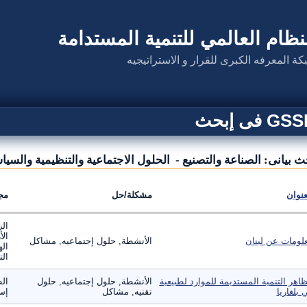
نظام العالمي للتنمية المستدامة
كة المعرفه الكبرى للقرار و الاستراتيجيه
G فى إبحث
ث بيانى: الصناعة والتصنيع - الحلول الاجتماعية والتنظيمية والسيا
عنوان
مشكلة/حل
مج
الز
الأ
لومات عن لبنان
الأنشطة, حلول إجتماعيه, مشاكل
اله
الت
اهر التنمية المستديمة للموارد لطبيعية
الأنشطة, حلول إجتماعيه, حلول
الط
 بلغاريا
تقنيه, مشاكل
إست