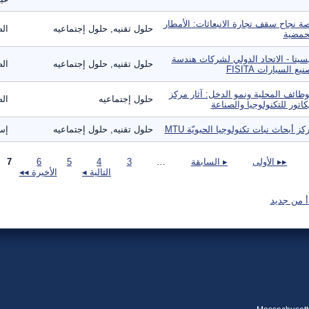
ة نجاح سقف تجارة الانبعاثات: الأمطار
حلول تقنيه, حلول إجتماعيه
الص
حمضية
سيتا - الاتحاد الدولي لشركات هندسة
حلول تقنيه, حلول إجتماعيه
الص
يع السيارات FISITA
وظائف المحلية ونمو الدخل: آثار مركز
حلول إجتماعيه
الص
كاتور للتكنولوجيا والصناعة
كز أبحاث نبات تكنولوجيا الحيويّة MTU
حلول تقنيه, حلول إجتماعيه
إس
صفحات
▸▸ الأولى
▸ السابقة
…
3
4
5
6
7
التالية ◂
الأخيرة ◂◂
أ من جديد