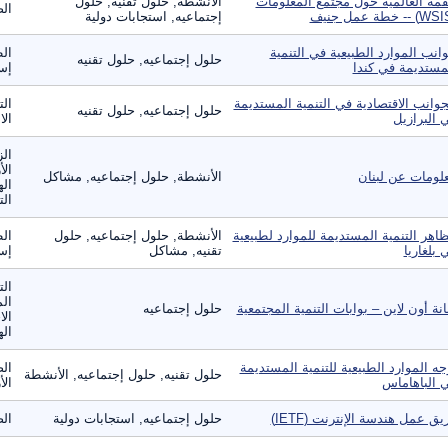
قمة العالمية حول مجتمع المعلومات
الأنشطة, حلول تقنيه, حلول
الص
إجتماعيه, استجابات دولية
انب الموارد الطبيعية في التنمية
الط
حلول إجتماعيه, حلول تقنيه
مستديمة في كندا
إست
جوانب الاقتصادية في التنمية المستديمة
الت
حلول إجتماعيه, حلول تقنيه
 البرازيل
الا
الز
الأ
لومات عن لبنان
الأنشطة, حلول إجتماعيه, مشاكل
اله
الت
اهر التنمية المستديمة للموارد لطبيعية
الأنشطة, حلول إجتماعيه, حلول
الط
 بلغاريا
تقنيه, مشاكل
إست
الت
الم
انة أون لاين – بوابات التنمية المجتمعية
حلول إجتماعيه
الا
ال
جه الموارد الطبيعية للتنمية المستديمة
الص
حلول تقنيه, حلول إجتماعيه, الأنشطة
 الباهاماس
الأ
يق عمل هندسة الإنترنت (IETF)
حلول إجتماعيه, استجابات دولية
الص