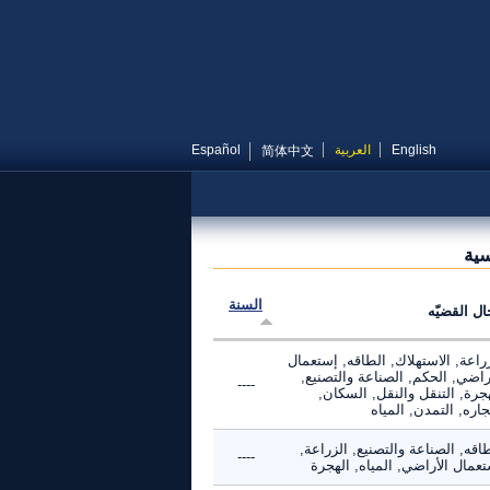
English
العربية
Español
简体中文
سية
السنة
ال القضيّه
راعة, الاستهلاك, الطاقه, إستعمال
راضي, الحكم, الصناعة والتصنيع,
----
جرة, التنقل والنقل, السكان,
جاره, التمدن, المياه
اقه, الصناعة والتصنيع, الزراعة,
----
عمال الأراضي, المياه, الهجرة