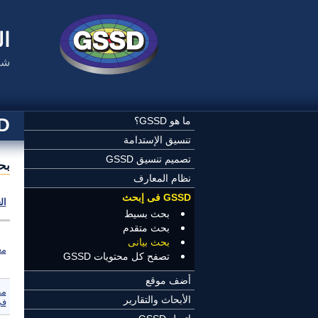
تجاوز إلى المحتوى الرئيسي
ال
شب
SSD
ما هو GSSD؟
تنسيق الإستدامة
تصميم تنسيق GSSD
بح
نظام المعارف
GSSD فى إبحث
ال
بحث بسيط
بحث متقدم
بحث بيانى
مع
تصفح كل محتويات GSSD
أضف موقع
مظ
الأبحاث والتقارير
في