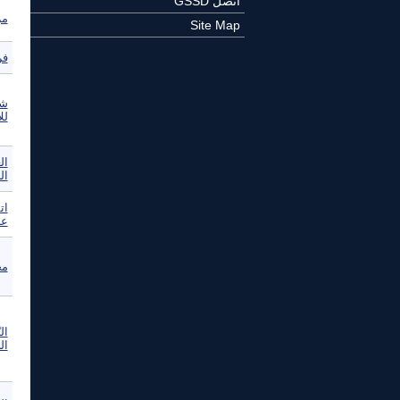
اتصل GSSD
مركز PEW‏ 
Site Map
فر
شب
لل
ال
ال
ات
عب
مج
ال
الخ