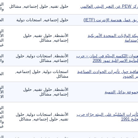
الز
عن التغير البيئي العالمي
حلول تقنيه, حلول إجتماعيه, مشاكل
وال
يق عمل هندسة الإنترنت (IETF)
حلول إجتماعيه, استجابات دولية
الص
الز
كة الولايات المتحدة الأمريكية
الأنشطة, حلول تقنيه, حلول
الأ
إستدامة
إجتماعيه, مشاكل
الت
غير
عنوان:النّكسه البيئيّة في لبنان – حرب
الأنشطة, استجابات دولية, حلول
الن
لبنانية الاسرائلية تموز 2006
إجتماعيه, مشاكل
وال
فاقية حول تأثيرات الحوادث الصناعية
استجابات دولية, حلول إجتماعيه,
الص
ر الحدود
مشاكل
الز
الأنشطة, حلول تقنيه, حلول
موعة بدائل التنمية
الأ
إجتماعيه, مشاكل
الا
الز
ال
تّأثيرات السّلبيّه على البيئه جرّاء حرب
الأنشطة, استجابات دولية, حلول
الص
ليج 1991
تقنيه, حلول إجتماعيه, مشاكل
وال
غير
الز