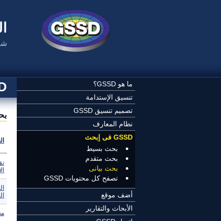
تجاوز إلى المحتوى الرئيسي
ال
شب
SSD
ما هو GSSD؟
تنسيق الإستدامة
تصميم تنسيق GSSD
بح
نظام المعارف
GSSD فى إبحث
ال
بحث بسيط
بحث متقدم
تق
بحث بيانى
الإ
تصفح كل محتويات GSSD
ال
أضف موقع
ال
الأبحاث والتقارير
مع