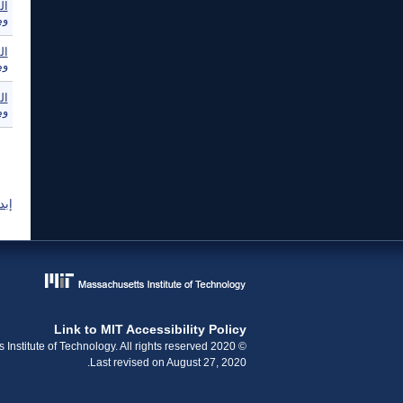
ال
وم
ال
وم
ال
وم
ال
إبد
Link to MIT Accessibility Policy
© 2020 Massachusetts Institute of Technology. All rights reserved.
Last revised on August 27, 2020.