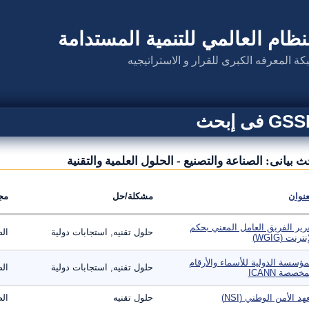
نظام العالمي للتنمية المستدامة
كة المعرفه الكبرى للقرار و الاستراتيجيه
G فى إبحث
ث بيانى: الصناعة والتصنيع - الحلول العلمية والتقنية
عنوان
مشكلة/حل
مج
رير الفريق العامل المعني بحكم
حلول تقنيه, استجابات دولية
الص
نترنت (WGIG)
مؤسسة الدولية للأسماء والأرقام
حلول تقنيه, استجابات دولية
الص
مخصصة ICANN
هد الأمن الوطني (NSI)
حلول تقنيه
الص