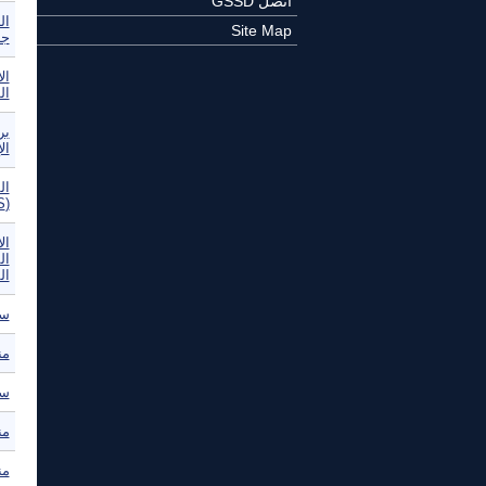
اتصل GSSD
ال
Site Map
جد
ال
ال
بر
ال
ال
(WSIS) -- إعلان مبادئ جنيف
ال
ال
سل
من
سل
من
من