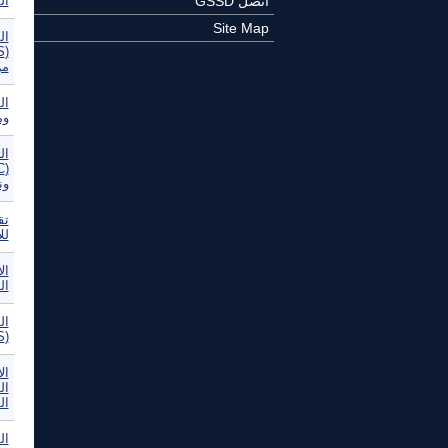
اتصل GSSD
ال
Site Map
ال
من
ال
وم
ال
ون
تق
للا
ال
ال
ال
(WSIS) -- إعلان مبادئ جنيف
ال
ال
ال