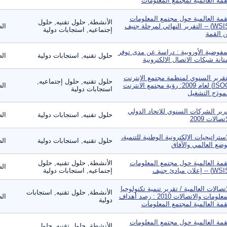
قمة العالمية لمجتمع المعلومات
قمة العالمية حول مجتمع المعلومات
الأنشطة, حلول تقنيه, حلول
(WSIS) -- التقرير النهائي لمرحلة جنيف
الص
إجتماعيه, استجابات دولية
 القمة
مفوضية الأوروبية : دراسة عن مدى توفر
حلول تقنيه, استجابات دولية
الص
تانة شبكات الاتصال الالكترونية
تقرير السنوي لمنظمة مجتمع الإنترنت
حلول تقنيه, حلول إجتماعيه,
(ISOC) لعام 2009: رؤية مجتمع الانترنت
الص
استجابات دولية
موذج التشغيل
رير الشركات السنوي للاتحاد الدولي
حلول تقنيه, استجابات دولية
الص
تصالات 2009
استراتيجيات الإلكترونية الوطنية للتنمية،
حلول تقنيه, استجابات دولية
الص
وضع العالمي والآفاق
قمة العالمية حول مجتمع المعلومات
الأنشطة, حلول تقنيه, حلول
الص
إجتماعيه, استجابات دولية
اتصالات العالمية / تقرير تنمية تكنولوجيا
الأنشطة, حلول تقنيه, استجابات
المعلومات والاتصالات 2010 : رصد أهداف
الص
دولية
قمة العالمية لمجتمع المعلومات
قمة العالمية حول مجتمع المعلومات
الأنشطة, حلول تقنيه, حلول