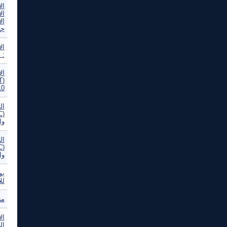
ال
ال
ال
جد
: 
ال
10
ال
وا
ال
وا
بو
لل
من
ال