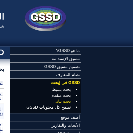
تجاوز إلى المحتوى الرئيسي
ال
شب
SSD
ما هو GSSD؟
تنسيق الإستدامة
تصميم تنسيق GSSD
بح
نظام المعارف
GSSD فى إبحث
ال
بحث بسيط
ال
بحث متقدم
ال
بحث بيانى
تصفح كل محتويات GSSD
ال
(WSIS) -- إعلان مبادئ جنيف
أضف موقع
ال
الأبحاث والتقارير