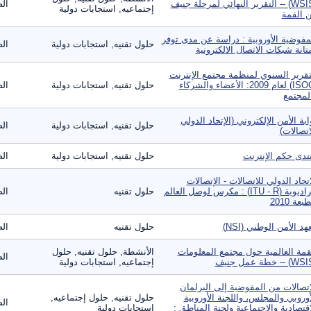
(WSIS) -- التقرير النهائي لمرحلة جنيف
الص
إجتماعيه, استجابات دولية
 القمة
مفوضية الأوروبية : دراسة عن مدى توفر
حلول تقنيه, استجابات دولية
الص
تانة شبكات الاتصال الالكترونية
تقرير السنوي لمنظمة مجتمع الإنترنت
(ISOC) لعام 2009: الأعضاء والشركاء
حلول تقنيه, استجابات دولية
الص
لمجتمع
ابة الأمن الإلكتروني (الإتحاد الدولي
حلول تقنيه, استجابات دولية
الص
اتصالات)
تدى حكم الإنترنت
حلول تقنيه, استجابات دولية
الص
اتحاد الدولي للاتصالات - الإتصالات
الراديوية (ITU - R) : مكرس لوصل العالم
حلول تقنيه
الص
بعة 2010
هد الأمن الوطني (NSI)
حلول تقنيه
الص
قمة العالمية حول مجتمع المعلومات
الأنشطة, حلول تقنيه, حلول
الص
إجتماعيه, استجابات دولية
اتصالات من المفوضية إلى البرلمان
أوروبي والمجلس، واللجنة الأوروبية
حلول تقنيه, حلول إجتماعيه,
الص
اقتصادية والاجتماعية ولجنة المناطق :
استجابات دولية