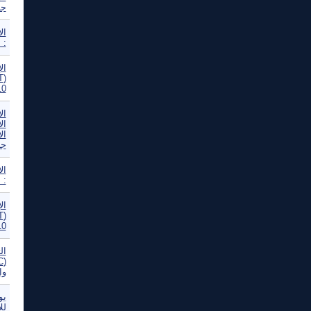
جد
: 
ال
10
ال
ال
ال
جد
: 
ال
10
ال
وا
بو
لل