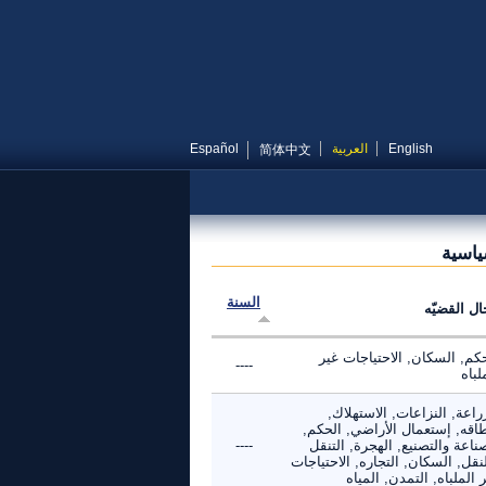
English
العربية
Español
简体中文
ياسية
السنة
ال القضيّه
كم, السكان, الاحتياجات غير
----
لباه
راعة, النزاعات, الاستهلاك,
طاقه, إستعمال الأراضي, الحكم,
ناعة والتصنيع, الهجرة, التنقل
----
نقل, السكان, التجاره, الاحتياجات
 الملباه, التمدن, المياه