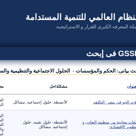
نظام العالمي للتنمية المستدامة
كة المعرفه الكبرى للقرار و الاستراتيجيه
G فى إبحث
ث بيانى: الحكم والمؤسسات - الحلول الاجتماعية والتنظيمية والس
عنوان
مشكلة/حل
مج
الح
وّث الجو في مصر: التكلفه
الأنشطة, حلول إجتماعيه, مشاكل
الم
الز
ال
فات مجانية من منظمة التعاون و
الأنشطة, حلول تقنيه, حلول
الص
تطوير الإقتصادي
إجتماعيه, مشاكل
وال
غير