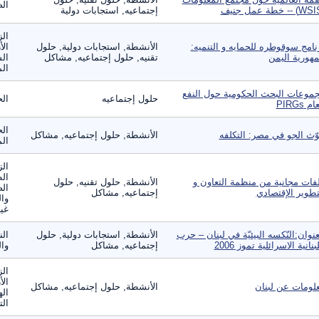
الص
إجتماعيه, استجابات دولية
الز
نامج سوقوطره للحمايه و التنميه:
الأنشطة, استجابات دولية, حلول
الأ
هورية اليمن
تقنيه, حلول إجتماعيه, مشاكل
الس
الم
موعات البحث الحكومية حول النفع
حلول إجتماعيه
ال
م PIRGs
الح
وّث الجو في مصر: التكلفه
الأنشطة, حلول إجتماعيه, مشاكل
الم
الز
ال
فات مجانية من منظمة التعاون و
الأنشطة, حلول تقنيه, حلول
الص
تطوير الإقتصادي
إجتماعيه, مشاكل
وال
غير
عنوان:النّكسه البيئيّة في لبنان – حرب
الأنشطة, استجابات دولية, حلول
الن
لبنانية الاسرائلية تموز 2006
إجتماعيه, مشاكل
وال
الز
الأ
لومات عن لبنان
الأنشطة, حلول إجتماعيه, مشاكل
اله
الت