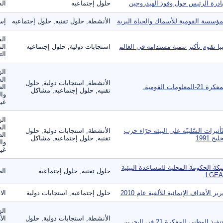
ادرة الرئيس حول وقود الهيدروجين
حلول إجتماعيه
ال
مؤسسة القومية للأسماك والحياة البرية
الأنشطة, حلول تقنيه, حلول إجتماعيه
إست
ال
بيا تقوم بأكبر تنمية مستدامه في العالم
استجابات دولية, حلول إجتماعيه
الت
الت
الز
ال
الأنشطة, استجابات دولية, حلول
ة 21-المعلومات القومية.
الص
تقنيه, حلول إجتماعيه, مشاكل
وال
غير
الز
ال
تّأثيرات السّلبيّه على البيئه جرّاء حرب
الأنشطة, استجابات دولية, حلول
الص
ليج 1991
تقنيه, حلول إجتماعيه, مشاكل
وال
غير
كة الحكومة المحلية للمساعدة البيئية
حلول تقنيه, حلول إجتماعيه
ال
LGEA
رير الأهداف الإنمائية للألفية عام 2010
حلول إجتماعيه, استجابات دولية
الا
الز
الأنشطة, استجابات دولية, حلول
الأ
نفيذ الوطني للمفكرة 21 في البحرين