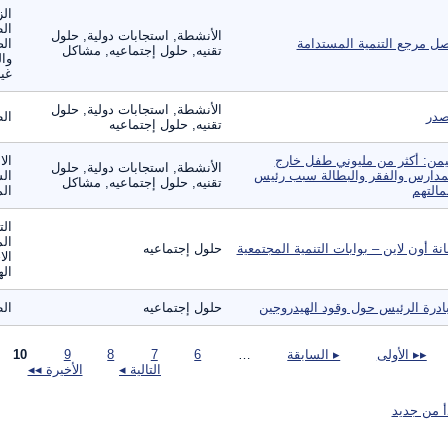
الز
ال
الأنشطة, استجابات دولية, حلول
ل مرجع التنمية المستدامة
الص
تقنيه, حلول إجتماعيه, مشاكل
وال
غير
الأنشطة, استجابات دولية, حلول
در
ال
تقنيه, حلول إجتماعيه
يمن: أكثر من مليوني طفل خارج
الا
الأنشطة, استجابات دولية, حلول
مدارس والفقر والبطالة سبب رئيس
الس
تقنيه, حلول إجتماعيه, مشاكل
مالتهم
الم
الت
الم
انة أون لاين – بوابات التنمية المجتمعية
حلول إجتماعيه
الا
ال
ادرة الرئيس حول وقود الهيدروجين
حلول إجتماعيه
ال
صفحات
▸▸ الأولى
▸ السابقة
…
6
7
8
9
10
التالية ◂
الأخيرة ◂◂
أ من جديد