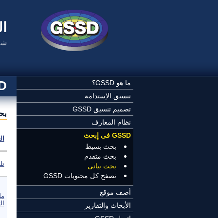
تجاوز إلى المحتوى الرئيسي
ال
شب
SSD
ما هو GSSD؟
تنسيق الإستدامة
تصميم تنسيق GSSD
بح
نظام المعارف
GSSD فى إبحث
ال
بحث بسيط
بحث متقدم
تل
بحث بيانى
تصفح كل محتويات GSSD
أضف موقع
مل
ال
الأبحاث والتقارير