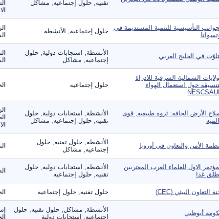
تقنيه, حلول إجتماعيه, مشاكل
الت
الا
جوانب التأسيسية للتنمية المستديمة في
الز
حلول إجتماعيه, الأنشطة
تسوانا
ال
الأنشطة, استجابات دولية, حلول
الن
تلوّث في الخليج العربي
إجتماعيه, مشاكل
الم
ولايات الشمالية الشرقية للادراة
تنسيقة حول استعمال الهواء
حلول إجتماعيه
الح
NESCSAU
الز
لاح الأرض الجافه: ثروه طبيعيه, قوى
الأنشطة, استجابات دولية, حلول
الح
لميه
تقنيه, حلول إجتماعيه, مشاكل
الا
الأنشطة, حلول تقنيه, حلول
ظمة الأمن والتعاون في أوروبا
ال
إجتماعيه, مشاكل
مؤتمر الاول للعلماء العرب المغتربين
الأنشطة, استجابات دولية, حلول
ال
طلق غدا
تقنيه, حلول إجتماعيه
نة التعاون البيئي (CEC)
حلول تقنيه, حلول إجتماعيه
الح
الأنشطة, مشاكل, حلول تقنيه, حلول
إس
ومة أبوظبي
إجتماعيه, استجابات دولية
ال