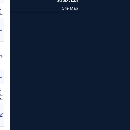
اتصل GSSD
Site Map
ال
ال
مع
وص
مص
ال
ال
لع
كن