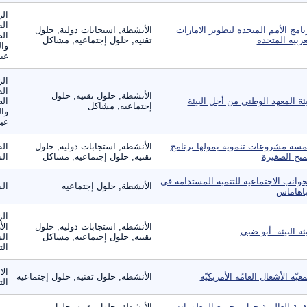
الز
ال
نامج الأمم المتحده لتطوير الامارات
الأنشطة, استجابات دولية, حلول
الص
عربيه المتحده
تقنيه, حلول إجتماعيه, مشاكل
وال
غير
الز
ال
الأنشطة, حلول تقنيه, حلول
ئة المعهد الوطني من أجل البيئة
الص
إجتماعيه, مشاكل
وال
غير
سة مشروعات تنموية يمولها برنامج
الأنشطة, استجابات دولية, حلول
ال
منح الصغيرة
تقنيه, حلول إجتماعيه, مشاكل
الس
جوانب الاجتماعية للتنمية المستدامة في
الأنشطة, حلول إجتماعيه
ال
باهاماس
الز
الأنشطة, استجابات دولية, حلول
الأ
ئة البيئه- أبو ضبي
تقنيه, حلول إجتماعيه, مشاكل
الس
الت
الا
عيّة الأشغال العامّة الأمريكيّة
الأنشطة, حلول تقنيه, حلول إجتماعيه
الت
قمة العالمية حول مجتمع المعلومات
الأنشطة, حلول تقنيه, حلول