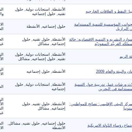
الأنشطة, استجابات دولية, حلول
الن
بيا: النفط و العلاقات الخارجيه
تقنيه, حلول إجتماعيه
وال
جوانب المؤسسية للتنمية المستدامة
الا
حلول إجتماعيه, الأنشطة
 البرازيل
ال
موارد البشريه و التنميه الاقتصاديه: حالة
الأنشطة, حلول تقنيه, حلول
الح
مملكه العربيّه السعوديّه
إجتماعيه, مشاكل
غير
الأنشطة, استجابات دولية, حلول
الز
ئة الريم
تقنيه, حلول إجتماعيه, مشاكل
الأ
الز
ان والبيئة والعام 2009
الأنشطة, حلول إجتماعيه
الا
اث ورشات عمل تدريبية حول التنمية
الأنشطة, استجابات دولية, حلول
ال
مستدامة في البحرين
إجتماعيه
الز
مركز البيئي الإقليمي: نصائح للمواطنين:
الأنشطة, حلول تقنيه, حلول
الأ
تونيا
إجتماعيه, مشاكل
الت
غير
حلول إجتماعيه, حلول تقنيه, مشاكل,
الط
تماع رؤساء الدّولة الامريكية
الأنشطة
ال