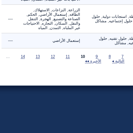
الزراعة, النزاعات, الاستهلاك,
الطاقه, إستعمال الأراضي, الحكم,
 استجابات دولية, حلول
الصناعة والتصنيع, الهجرة, التنقل
----
لول إجتماعيه, مشاكل
والنقل, السكان, التجاره, الاحتياجات
غير الملباه, التمدن, المياه
 حلول تقنيه, حلول
إستعمال الأراضي
----
, مشاكل
…
14
13
12
11
10
9
8
7
التالية ◂
الأخيرة ◂◂