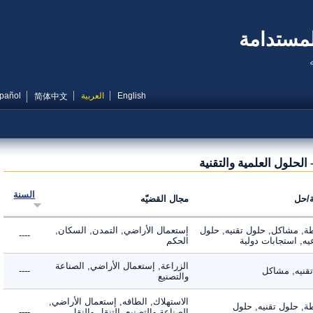
مستدامة
English
العربية
Español
简体中文
حلول العلمية والتقنية
السنة
ل
مجال القضيّه
 مشاكل, حلول تقنيه, حلول
إستعمال الأراضي, التمدن, السكان,
----
 استجابات دولية
الحكم
الزراعة, إستعمال الأراضي, الصناعة
يه, مشاكل
----
والتصنيع
الاستهلاك, الطاقه, إستعمال الأراضي,
 حلول تقنيه, حلول
الصناعة والتصنيع, التنقل والنقل,
----