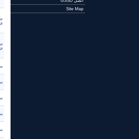
اتصل GSSD
Site Map
بر
جم
بر
جم
بي
بي
بي
بي
بي