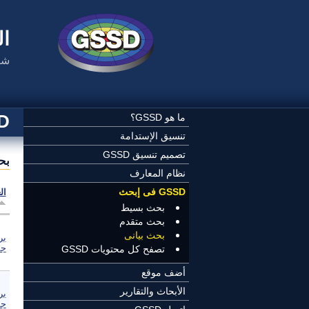
تجاوز إلى المحتوى الرئيسي
ال
شب
SSD
ما هو GSSD؟
تنسيق الإستدامة
تصميم تنسيق GSSD
بح
نظام المعارف
GSSD فى إبحث
ال
بحث بسيط
بحث متقدم
بحث بيانى
بر
جم
تصفح كل محتويات GSSD
أضف موقع
الأبحاث والتقارير
بر
جم