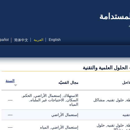
مستدامة
English
العربية
Español
简体中文
حلول العلمية والتقنية
السنة
ل
مجال القضيّه
الاستهلاك, إستعمال الأراضي, الحكم,
 حلول تقنيه, مشاكل
السكان, الاحتياجات غير الملباه,
----
المياه
ه
إستعمال الأراضي
----
 حلول تقنيه, حلول
إستعمال الأراضي, المياه
----
, مشاكل