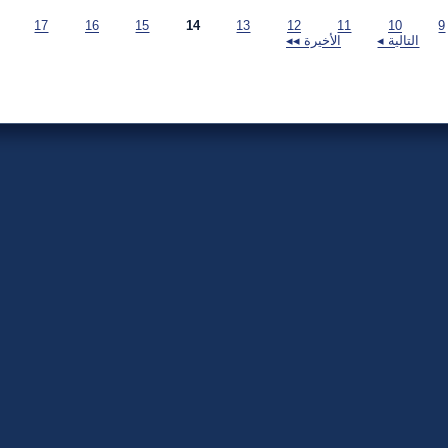
17
16
15
14
13
12
11
10
التالية ◂
الأخيرة ◂◂