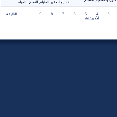
الاحتياجات غير الملباه, التمدن, المياه
3
4
5
6
7
8
9
…
التالية ◂
الأخيرة ◂◂