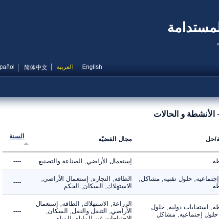
مستدامة
English
العربية
Español
简体中文
لأنشطة و الحالات
السنة
ل
مجال القضيّه
إستعمال الأراضي, الصناعة والتصنيع
----
ماعيه, حلول تقنيه, مشاكل,
الطاقه, التجاره, إستعمال الأراضي,
----
الاستهلاك, السكان, الحكم
الزراعة, الاستهلاك, الطاقه, إستعمال
 استجابات دولية, حلول
الأراضي, التنقل والنقل, السكان,
----
لول إجتماعيه, مشاكل
الاحتياجات غير الملباه, المياه