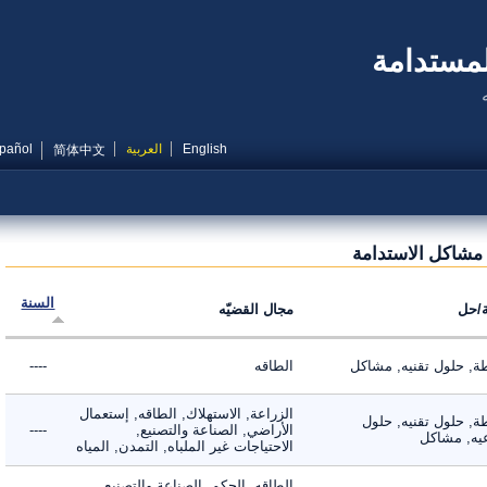
مستدامة
English
العربية
Español
简体中文
شاكل الاستدامة
السنة
ل
مجال القضيّه
 حلول تقنيه, مشاكل
الطاقه
----
الزراعة, الاستهلاك, الطاقه, إستعمال
 حلول تقنيه, حلول
الأراضي, الصناعة والتصنيع,
----
, مشاكل
الاحتياجات غير الملباه, التمدن, المياه
الطاقه, الحكم, الصناعة والتصنيع,