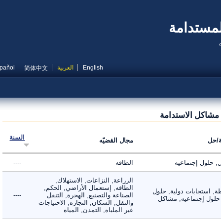
مستدامة
English
العربية
Español
简体中文
شاكل الاستدامة
السنة
ل
مجال القضيّه
لول إجتماعيه
الطاقه
----
الزراعة, النزاعات, الاستهلاك,
الطاقه, إستعمال الأراضي, الحكم,
 استجابات دولية, حلول
الصناعة والتصنيع, الهجرة, التنقل
----
لول إجتماعيه, مشاكل
والنقل, السكان, التجاره, الاحتياجات
غير الملباه, التمدن, المياه