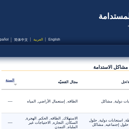
مستدامة
English
العربية
Español
简体中文
شاكل الاستدامة
السنة
ل
مجال القضيّه
 دولية, مشاكل
الطاقه, إستعمال الأراضي, المياه
----
الاستهلاك, الطاقه, الحكم, الهجرة,
 استجابات دولية, حلول
السكان, التجاره, الاحتياجات غير
----
لول إجتماعيه, مشاكل
الملباه, التمدن