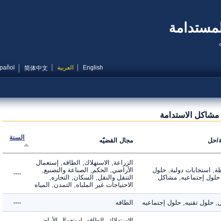
مستدامة
English
العربية
Español
简体中文
شاكل الاستدامة
السنة
ل
مجال القضيّه
الزراعة, الاستهلاك, الطاقه, إستعمال
 استجابات دولية, حلول
الأراضي, الحكم, الصناعة والتصنيع,
----
لول إجتماعيه, مشاكل
التنقل والنقل, السكان, التجاره,
الاحتياجات غير الملباه, التمدن, المياه
لول تقنيه, حلول إجتماعيه
الطاقه
----
الاستهلاك, الطاقه, إستعمال الأراضي,