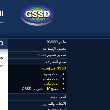
تجاوز إلى المحتوى الرئيسي
ال
شب
SSD
ما هو GSSD؟
تنسيق الإستدامة
تصميم تنسيق GSSD
بح
نظام المعارف
es.
GSSD فى إبحث
ال
بحث بسيط
بحث متقدم
بحث بيانى
تصفح كل محتويات GSSD
أضف موقع
الأبحاث والتقارير