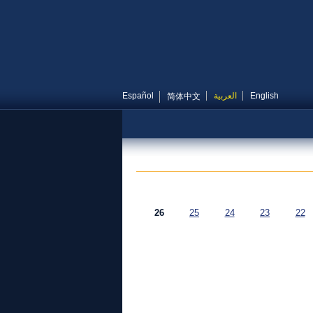
English
العربية
Español
简体中文
26
25
24
23
22