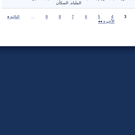
الملباه, السكان
3
4
5
6
7
8
9
…
التالية ◂
الأخيرة ◂◂