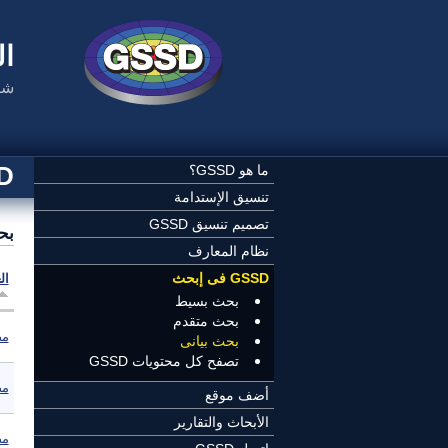
تجاوز إلى المحتوى الرئيسي
ال
شب
SSD
ما هو GSSD؟
تنسيق الإستدامة
تصميم تنسيق GSSD
بح
نظام المعارف
GSSD فى إبحث
ال
بحث بسيط
بحث متقدم
مص
بحث بيانى
تصفح كل محتويات GSSD
مص
أضف موقع
الأبحاث والتقارير
مص