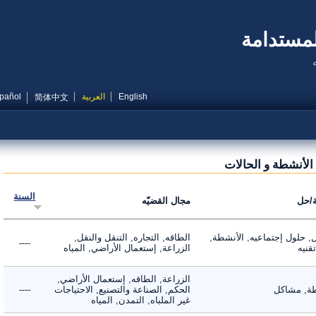
مستدامة
English
العربية
Español
简体中文
أنشطة و الحالات
السنة
ل
مجال القضيّه
لول إجتماعيه, الأنشطة,
الطاقه, التجاره, التنقل والنقل,
----
ه
الزراعة, إستعمال الأراضي, المياه
الزراعة, الطاقه, إستعمال الأراضي,
 مشاكل
الحكم, الصناعة والتصنيع, الاحتياجات
----
غير الملباه, التمدن, المياه