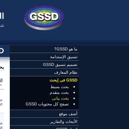
تجاوز إلى المحتوى الرئيسي
ال
شب
SSD
ما هو GSSD؟
تنسيق الإستدامة
تصميم تنسيق GSSD
بح
نظام المعارف
GSSD فى إبحث
ال
بحث بسيط
بحث متقدم
بحث بيانى
بر
جم
تصفح كل محتويات GSSD
أضف موقع
الأبحاث والتقارير
بر
جم