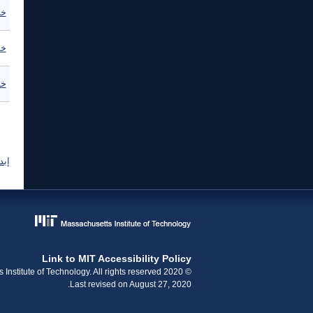
خط
خط
خط
ال
إبد
Link to MIT Accessibility Policy
© 2020 Massachusetts Institute of Technology. All rights reserved.
Last revised on August 27, 2020.