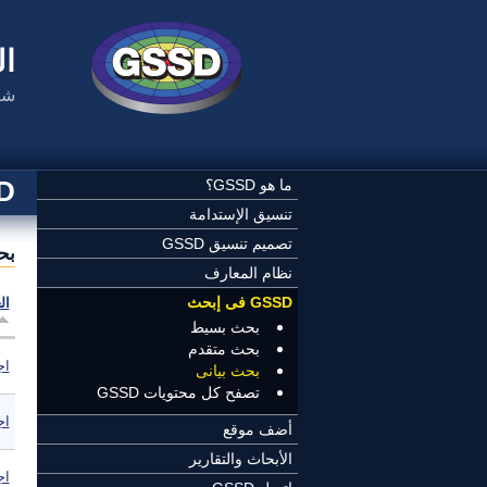
تجاوز إلى المحتوى الرئيسي
ال
شب
SSD
ما هو GSSD؟
تنسيق الإستدامة
تصميم تنسيق GSSD
بح
نظام المعارف
GSSD فى إبحث
ال
بحث بسيط
بحث متقدم
اج
بحث بيانى
تصفح كل محتويات GSSD
اج
أضف موقع
الأبحاث والتقارير
اج