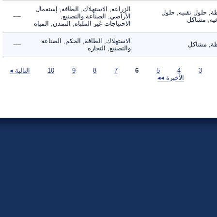
الزراعة, الاستهلاك, الطاقه, إستعمال
 حلول تقنيه, حلول
الأراضي, الصناعة والتصنيع,
----
, مشاكل
الاحتياجات غير الملباه, التمدن, المياه
الاستهلاك, الطاقه, الحكم, الصناعة
 مشاكل
----
والتصنيع, التجاره
3
4
5
6
7
8
9
10
التالية ◂
الأخيرة ◂◂