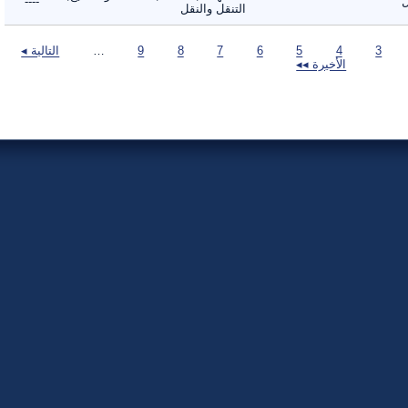
----
التنقل والنقل
3
4
5
6
7
8
9
…
التالية ◂
الأخيرة ◂◂