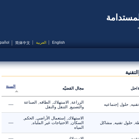
مستدامة
English
العربية
Español
简体中文
قنية
السنة
ل
مجال القضيّه
الزراعة, الاستهلاك, الطاقه, الصناعة
ه, حلول إجتماعيه
----
والتصنيع, التنقل والنقل
الاستهلاك, إستعمال الأراضي, الحكم,
 حلول تقنيه, مشاكل
السكان, الاحتياجات غير الملباه,
----
المياه
ه
الاستهلاك
----