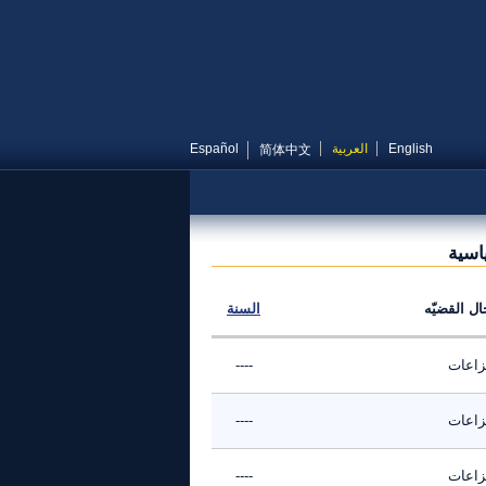
English
العربية
Español
简体中文
اسية
ال القضيّه
السنة
نزاعات
----
نزاعات
----
نزاعات
----