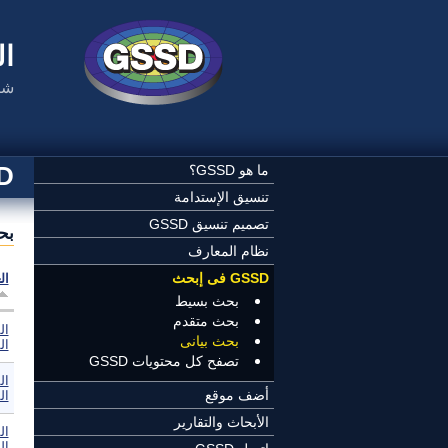
تجاوز إلى المحتوى الرئيسي
ال
شب
SSD
ما هو GSSD؟
تنسيق الإستدامة
تصميم تنسيق GSSD
بح
نظام المعارف
GSSD فى إبحث
ال
بحث بسيط
بحث متقدم
ال
بحث بيانى
ال
تصفح كل محتويات GSSD
ال
أضف موقع
ال
الأبحاث والتقارير
ال
ال