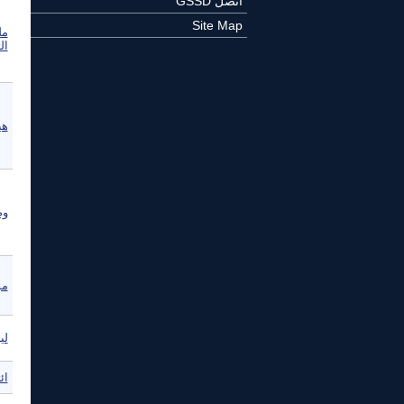
اتصل GSSD
Site Map
مل
ال
هي
وص
مو
لي
ائ