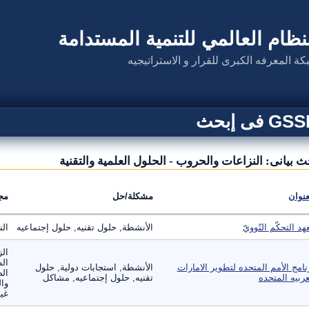
نظام العالمي للتنمية المستدامة
كة المعرفه الكبرى للقرار و الاستراتيجيه
G فى إبحث
ث بيانى: النزاعات والحروب - الحلول العلمية والتقنية
عنوان
مشكلة/حل
مج
هد التحكّم النّوويّ
الأنشطة, حلول تقنيه, حلول إجتماعيه
ال
الز
ال
نامج الأمم المتحده لتطوير الامارات
الأنشطة, استجابات دولية, حلول
الص
عربيه المتحده
تقنيه, حلول إجتماعيه, مشاكل
وال
غير