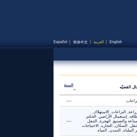
English
العربية
Español
简体中文
السنة
ال القضيّه
نزاعات
----
راعة, النزاعات, الاستهلاك,
طاقه, إستعمال الأراضي, الحكم,
ناعة والتصنيع, الهجرة, التنقل
----
نقل, السكان, التجاره, الاحتياجات
 الملباه, التمدن, المياه