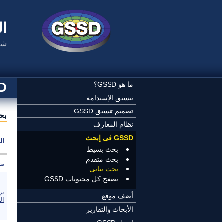
تجاوز إلى المحتوى الرئيسي
ال
شب
SSD
ما هو GSSD؟
تنسيق الإستدامة
تصميم تنسيق GSSD
بح
نظام المعارف
GSSD فى إبحث
ال
بحث بسيط
بحث متقدم
مع
بحث بيانى
تصفح كل محتويات GSSD
بر
أضف موقع
ال
الأبحاث والتقارير