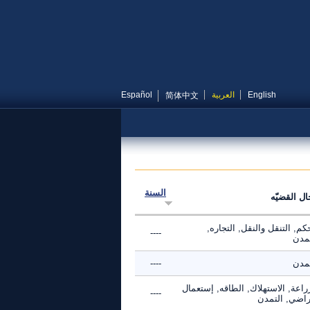
English
العربية
Español
简体中文
السنة
ال القضيّه
كم, التنقل والنقل, التجاره,
----
تمدن
تمدن
----
راعة, الاستهلاك, الطاقه, إستعمال
----
أراضي, التمدن