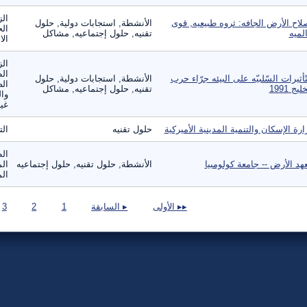
الز
لاح الأرض الجافه: ثروه طبيعيه, قوى
الأنشطة, استجابات دولية, حلول
الح
لميه
تقنيه, حلول إجتماعيه, مشاكل
الا
الز
ال
تّأثيرات السّلبيّه على البيئه جرّاء حرب
الأنشطة, استجابات دولية, حلول
الص
ليج 1991
تقنيه, حلول إجتماعيه, مشاكل
وال
غير
ارة الإسكان والتنمية المدينية الأميركية
حلول تقنيه
ال
الط
هد الأرض -- جامعة كولومبيا
الأنشطة, حلول تقنيه, حلول إجتماعيه
الم
الم
صفحات
▸▸ الأولى
▸ السابقة
1
2
3