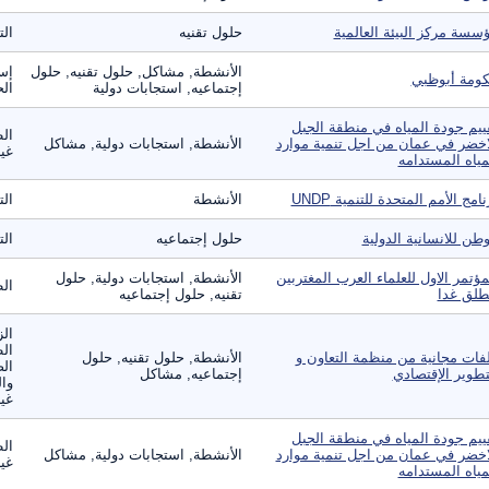
سسة مركز البيئة العالمية
حلول تقنيه
ال
الأنشطة, مشاكل, حلول تقنيه, حلول
إس
ومة أبوظبي
إجتماعيه, استجابات دولية
ال
ييم جودة المياه في منطقة الجبل
الط
اخضر في عمان من اجل تنمية موارد
الأنشطة, استجابات دولية, مشاكل
غير
مياه المستدامه
نامج الأمم المتحدة للتنمية UNDP
الأنشطة
ال
طن للانسانية الدولية
حلول إجتماعيه
ال
مؤتمر الاول للعلماء العرب المغتربين
الأنشطة, استجابات دولية, حلول
ال
طلق غدا
تقنيه, حلول إجتماعيه
الز
ال
فات مجانية من منظمة التعاون و
الأنشطة, حلول تقنيه, حلول
الص
تطوير الإقتصادي
إجتماعيه, مشاكل
وال
غير
ييم جودة المياه في منطقة الجبل
الط
اخضر في عمان من اجل تنمية موارد
الأنشطة, استجابات دولية, مشاكل
غير
مياه المستدامه