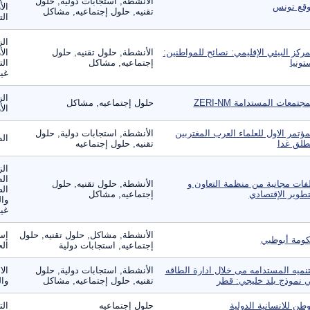
الأنشطة, استجابات دولية, حلول
قع تونس
الأ
تقنيه, حلول إجتماعيه, مشاكل
الت
الز
مركز البيئي الإقليمي: نصائح للمواطنين:
الأنشطة, حلول تقنيه, حلول
الأ
تونيا
إجتماعيه, مشاكل
الت
غير
الز
مجتمعات المستدامة ZERI-NM
حلول إجتماعيه, مشاكل
ال
مؤتمر الاول للعلماء العرب المغتربين
الأنشطة, استجابات دولية, حلول
ال
طلق غدا
تقنيه, حلول إجتماعيه
الز
ال
فات مجانية من منظمة التعاون و
الأنشطة, حلول تقنيه, حلول
الص
تطوير الإقتصادي
إجتماعيه, مشاكل
وال
غير
الأنشطة, مشاكل, حلول تقنيه, حلول
إس
ومة أبوظبي
إجتماعيه, استجابات دولية
ال
تنميه المستدامه مى خلال ادارة الطاقه
الأنشطة, استجابات دولية, حلول
الا
 نموذج بلد خليجي: قطر
تقنيه, حلول إجتماعيه, مشاكل
وال
طن للانسانية الدولية
حلول إجتماعيه
ال