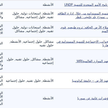
نامج الأمم المتحدة للتنمية UNDP
الأنشطة
ال
تنميه المستدامه مى خلال ادارة الطاقه
الأنشطة, استجابات دولية, حلول
الا
 نموذج بلد خليجي: قطر
تقنيه, حلول إجتماعيه, مشاكل
وال
الز
لاح الأرض الجافه: ثروه طبيعيه, قوى
الأنشطة, استجابات دولية, حلول
الح
لميه
تقنيه, حلول إجتماعيه, مشاكل
الا
جوانب الاجتماعية للتنمية المستدامة في
مشاكل, حلول إجتماعيه, الأنشطة,
ال
غاريا
حلول تقنيه
الز
ال
الأنشطة, مشاكل, حلول تقنيه, حلول
د الموارد العالمية‎ WRI‏
الص
إجتماعيه
وال
غير
الط
هد الأرض -- جامعة كولومبيا
الأنشطة, حلول تقنيه, حلول إجتماعيه
الم
الم
الز
الأ
شرات عامة عن سوريا
الأنشطة
الس
الم