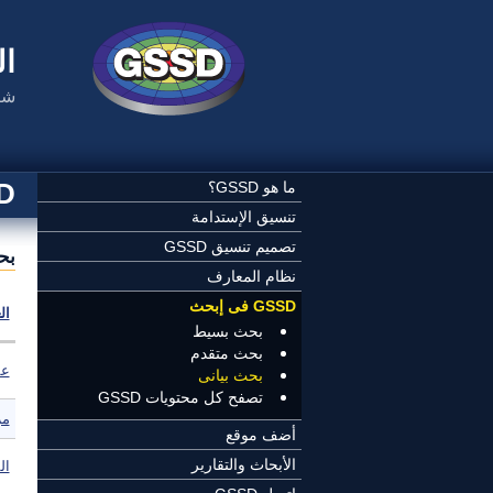
تجاوز إلى المحتوى الرئيسي
ال
شب
SSD
ما هو GSSD؟
تنسيق الإستدامة
تصميم تنسيق GSSD
بح
نظام المعارف
GSSD فى إبحث
ال
بحث بسيط
بحث متقدم
عم
بحث بيانى
تصفح كل محتويات GSSD
مر
أضف موقع
الأبحاث والتقارير
ال