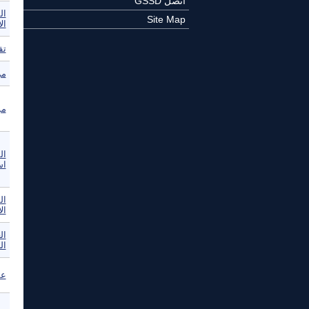
اتصل GSSD
ال
Site Map
ال
تق
مر
مو
ال
اس
ال
ال
ال
ال
عم