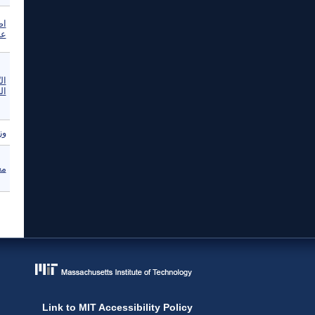
اص
عا
ال
الخ
وز
مع
ال
Link to MIT Accessibility Policy