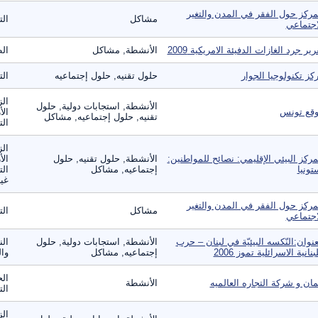
مركز حول الفقر في المدن والتغير
مشاكل
ال
اجتماعي
رير جرد الغازات الدفيئة الامريكية 2009
الأنشطة, مشاكل
الط
كز تكنولوجيا الجوار
حلول تقنيه, حلول إجتماعيه
ال
الز
الأنشطة, استجابات دولية, حلول
قع تونس
الأ
تقنيه, حلول إجتماعيه, مشاكل
الت
الز
مركز البيئي الإقليمي: نصائح للمواطنين:
الأنشطة, حلول تقنيه, حلول
الأ
تونيا
إجتماعيه, مشاكل
الت
غير
مركز حول الفقر في المدن والتغير
مشاكل
ال
اجتماعي
عنوان:النّكسه البيئيّة في لبنان – حرب
الأنشطة, استجابات دولية, حلول
الن
لبنانية الاسرائلية تموز 2006
إجتماعيه, مشاكل
وال
الح
ان و شركة التجاره العالميه
الأنشطة
ال
الز