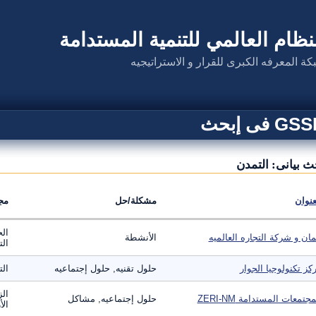
نظام العالمي للتنمية المستدامة
كة المعرفه الكبرى للقرار و الاستراتيجيه
G فى إبحث
ث بيانى: التمدن
عنوان
مشكلة/حل
مج
الح
ان و شركة التجاره العالميه
الأنشطة
ال
كز تكنولوجيا الجوار
حلول تقنيه, حلول إجتماعيه
ال
الز
مجتمعات المستدامة ZERI-NM
حلول إجتماعيه, مشاكل
ال