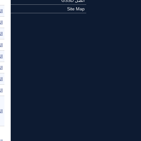
اتصل GSSD
Site Map
ال
ال
ال
ال
ال
ال
ال
ال
المفكر