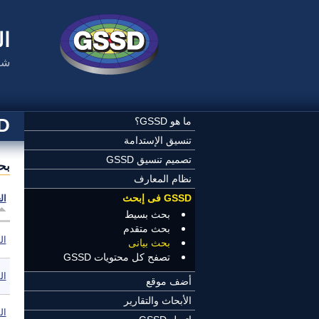
تجاوز إلى المحتوى الرئيسي
ال
شب
SSD
ما هو GSSD؟
تنسيق الإستدامة
تصميم تنسيق GSSD
بح
نظام المعارف
GSSD فى إبحث
ال
بحث بسيط
بحث متقدم
ال
بحث بيانى
تصفح كل محتويات GSSD
ال
أضف موقع
الأبحاث والتقارير
ال