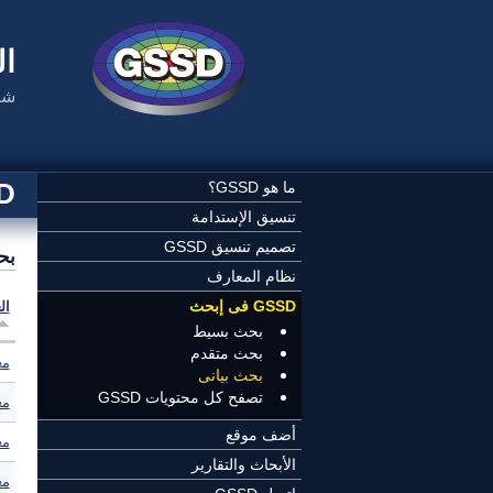
تجاوز إلى المحتوى الرئيسي
ال
شب
SSD
ما هو GSSD؟
تنسيق الإستدامة
تصميم تنسيق GSSD
بح
نظام المعارف
GSSD فى إبحث
ال
بحث بسيط
بحث متقدم
مع
بحث بيانى
تصفح كل محتويات GSSD
مع
أضف موقع
مع
الأبحاث والتقارير
مع